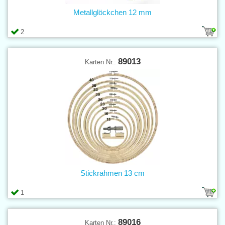
Metallglöckchen 12 mm
2
89013
Karten Nr.:
Stickrahmen 13 cm
1
89016
Karten Nr.: