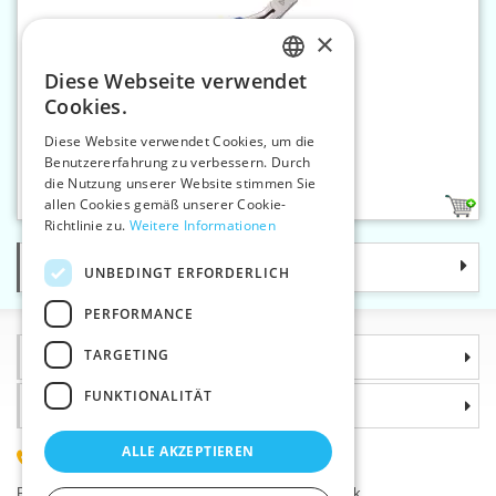
×
Diese Webseite verwendet
CZECH
Cookies.
SLOVAK
Diese Website verwendet Cookies, um die
Benutzererfahrung zu verbessern. Durch
ENGLISH
Zange für Bijouterie
die Nutzung unserer Website stimmen Sie
GERMAN
allen Cookies gemäß unserer Cookie-
1
Richtlinie zu.
Weitere Informationen
Kategorie
UNBEDINGT ERFORDERLICH
PERFORMANCE
TARGETING
Informationen
FUNKTIONALITÄT
Warum sollten Sie gerade uns wählen?
ALLE AKZEPTIEREN
(+420) 585 051 217
Plzeňská 868, 783 91 Uničov, Tschechische Republik