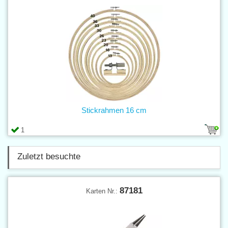
Stickrahmen 16 cm
1
Zuletzt besuchte
87181
Karten Nr.: