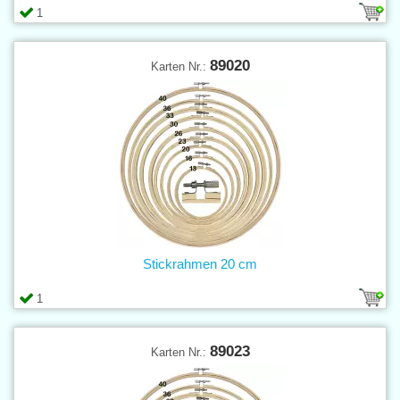
1
89020
Karten Nr.:
Stickrahmen 20 cm
1
89023
Karten Nr.: