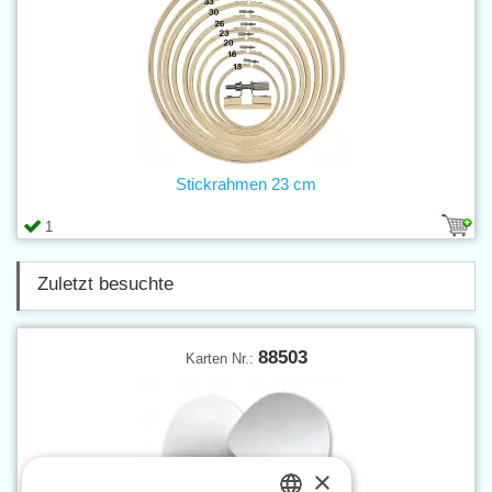
Stickrahmen 23 cm
1
Zuletzt besuchte
88503
Karten Nr.:
×