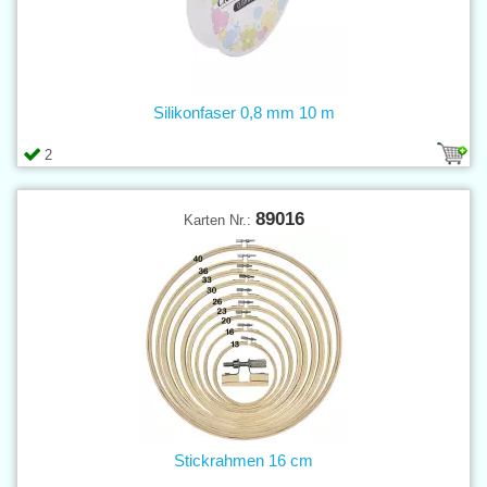
Silikonfaser 0,8 mm 10 m
2
89016
Karten Nr.:
Stickrahmen 16 cm