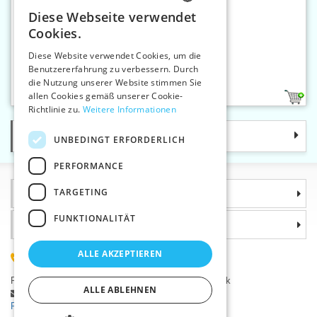
Diese Webseite verwendet
CZECH
Cookies.
SLOVAK
Diese Website verwendet Cookies, um die
Benutzererfahrung zu verbessern. Durch
ENGLISH
BH-Schalen Gr.14
die Nutzung unserer Website stimmen Sie
GERMAN
allen Cookies gemäß unserer Cookie-
1
Richtlinie zu.
Weitere Informationen
Kategorie
UNBEDINGT ERFORDERLICH
PERFORMANCE
TARGETING
Informationen
FUNKTIONALITÄT
Warum sollten Sie gerade uns wählen?
ALLE AKZEPTIEREN
(+420) 585 051 217
Plzeňská 868, 783 91 Uničov, Tschechische Republik
ALLE ABLEHNEN
Stellen Sie eine Frage
|
Fehler melden
Probleme bei der Anmeldung ?