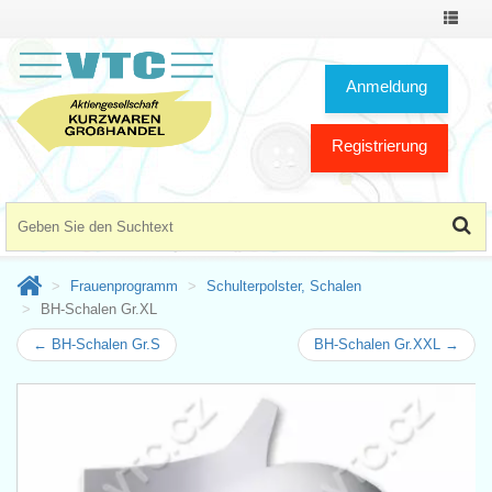
Toggle
Navigat
Anmeldung
Registrierung
Frauenprogramm
Schulterpolster, Schalen
BH-Schalen Gr.XL
← BH-Schalen Gr.S
BH-Schalen Gr.XXL →