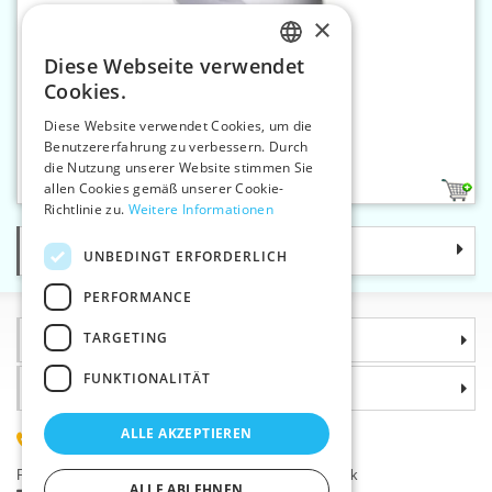
×
Diese Webseite verwendet
CZECH
Cookies.
SLOVAK
Diese Website verwendet Cookies, um die
Benutzererfahrung zu verbessern. Durch
ENGLISH
BH-Schalen Gr.XL
die Nutzung unserer Website stimmen Sie
GERMAN
allen Cookies gemäß unserer Cookie-
1
Richtlinie zu.
Weitere Informationen
Kategorie
UNBEDINGT ERFORDERLICH
PERFORMANCE
TARGETING
Informationen
FUNKTIONALITÄT
Warum sollten Sie gerade uns wählen?
ALLE AKZEPTIEREN
(+420) 585 051 217
Plzeňská 868, 783 91 Uničov, Tschechische Republik
ALLE ABLEHNEN