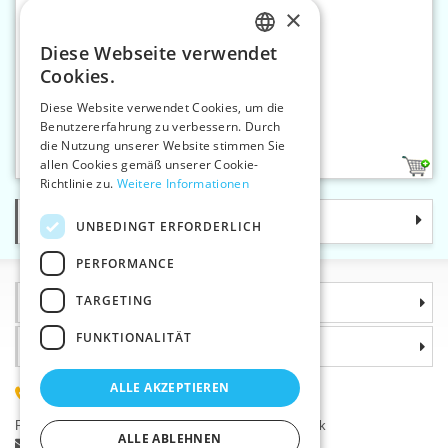
×
Diese Webseite verwendet
CZECH
Cookies.
SLOVAK
Diese Website verwendet Cookies, um die
Benutzererfahrung zu verbessern. Durch
ENGLISH
Zierband mit Rexor 12 mm
die Nutzung unserer Website stimmen Sie
GERMAN
allen Cookies gemäß unserer Cookie-
3
Richtlinie zu.
Weitere Informationen
Kategorie
UNBEDINGT ERFORDERLICH
PERFORMANCE
TARGETING
Informationen
FUNKTIONALITÄT
Warum sollten Sie gerade uns wählen?
ALLE AKZEPTIEREN
(+420) 585 051 217
Plzeňská 868, 783 91 Uničov, Tschechische Republik
ALLE ABLEHNEN
Stellen Sie eine Frage
|
Fehler melden