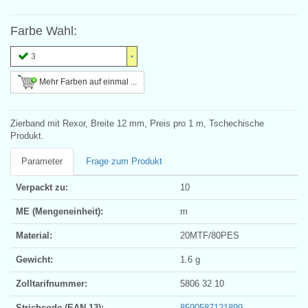
Farbe Wahl:
3
Mehr Farben auf einmal ...
Zierband mit Rexor, Breite 12 mm, Preis pro 1 m, Tschechische
Produkt.
Parameter
Frage zum Produkt
Verpackt zu:
10
ME (Mengeneinheit):
m
Material:
20MTF/80PES
Gewicht:
1.6 g
Zolltarifnummer:
5806 32 10
Strichcode (EAN 13):
8590587121899