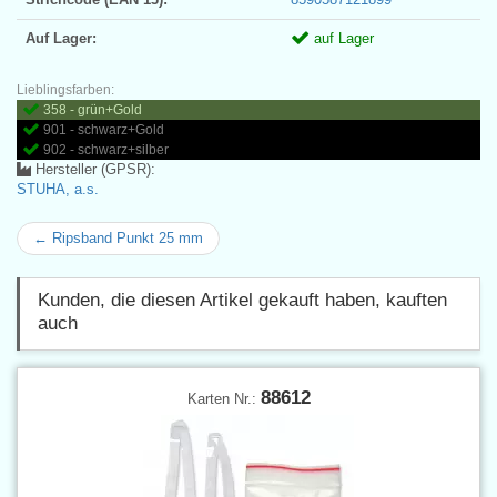
Auf Lager:
auf Lager
Lieblingsfarben:
358 - grün+Gold
901 - schwarz+Gold
902 - schwarz+silber
Hersteller (GPSR):
STUHA, a.s.
← Ripsband Punkt 25 mm
Kunden, die diesen Artikel gekauft haben, kauften
auch
88612
Karten Nr.: