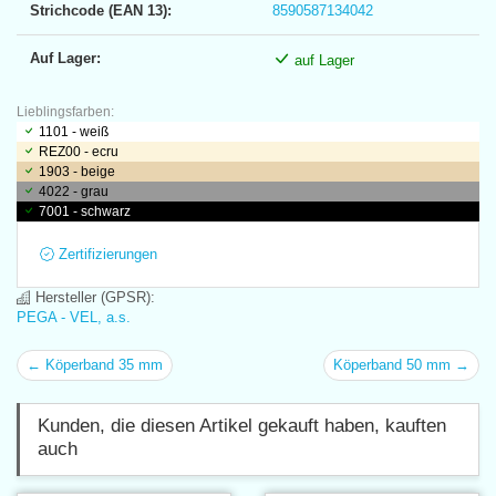
Strichcode (EAN 13):
8590587134042
Auf Lager:
auf Lager
Lieblingsfarben:
1101 - weiß
REZ00 - ecru
1903 - beige
4022 - grau
7001 - schwarz
Zertifizierungen
Hersteller (GPSR):
PEGA - VEL, a.s.
← Köperband 35 mm
Köperband 50 mm →
Kunden, die diesen Artikel gekauft haben, kauften
auch