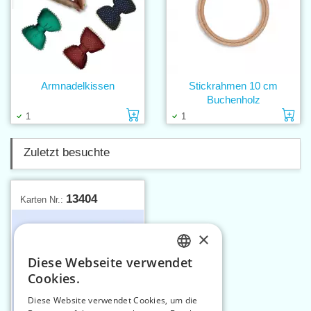
Armnadelkissen
Stickrahmen 10 cm
Buchenholz
Einlage in den Warenkorb
Ei
1
1
Zuletzt besuchte
13404
Karten Nr.:
×
Diese Webseite verwendet
CZECH
Cookies.
SLOVAK
Diese Website verwendet Cookies, um die