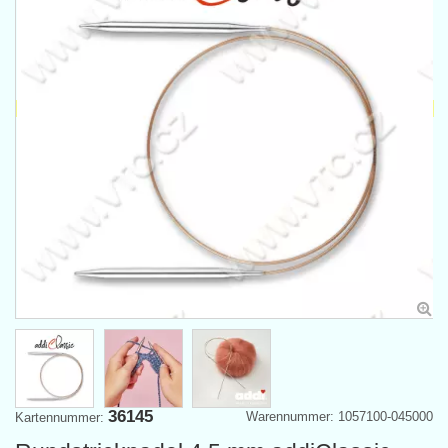
36145
Warennummer: 1057100-045000
Kartennummer: