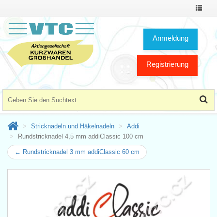
Toggle
Navigat
Anmeldung
Registrierung
Stricknadeln und Häkelnadeln
Addi
Rundstricknadel 4,5 mm addiClassic 100 cm
← Rundstricknadel 3 mm addiClassic 60 cm