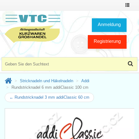
Toggle
Navigat
Anmeldung
Registrierung
Stricknadeln und Häkelnadeln
Addi
Rundstricknadel 6 mm addiClassic 100 cm
← Rundstricknadel 3 mm addiClassic 60 cm