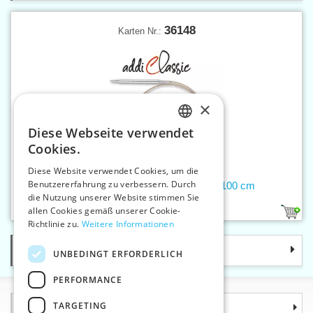
36148
Karten Nr.:
×
Diese Webseite verwendet
CZECH
Cookies.
SLOVAK
Diese Website verwendet Cookies, um die
Benutzererfahrung zu verbessern. Durch
ENGLISH
Rundstricknadel 6 mm addiClassic 100 cm
die Nutzung unserer Website stimmen Sie
GERMAN
allen Cookies gemäß unserer Cookie-
1
Richtlinie zu.
Weitere Informationen
Kategorie
UNBEDINGT ERFORDERLICH
PERFORMANCE
TARGETING
Informationen