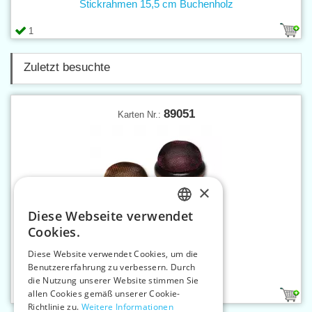
Stickrahmen 15,5 cm Buchenholz
1
Zuletzt besuchte
89051
Karten Nr.:
×
Diese Webseite verwendet
CZECH
Cookies.
SLOVAK
Diese Website verwendet Cookies, um die
Benutzererfahrung zu verbessern. Durch
ENGLISH
Nadelkissen - Holz
die Nutzung unserer Website stimmen Sie
GERMAN
allen Cookies gemäß unserer Cookie-
1
Richtlinie zu.
Weitere Informationen