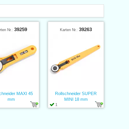
39259
39263
rten Nr.:
Karten Nr.:
chneider MAXI 45
Rollschneider SUPER
mm
MINI 18 mm
1