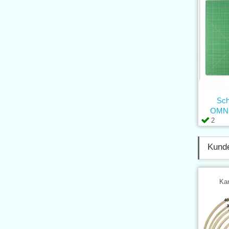
Sch
OMNI
2
Kunde
Kar