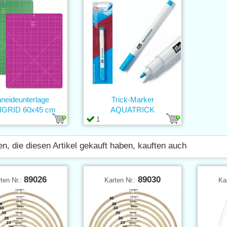
neideunterlage
Trick-Marker
GRID 60x45 cm
AQUATRICK
1
n, die diesen Artikel gekauft haben, kauften auch
89026
89030
ten Nr.:
Karten Nr.:
Ka