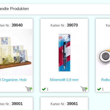
ndte Produkten
39040
39070
ten Nr.:
Karten Nr.:
Ka
l Organizer, Holz
Minenstift 0,9 mm
Rolls
1
1
39001
39061
ten Nr.:
Karten Nr.: