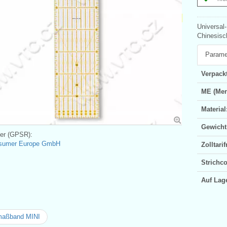
Universal
Chinesisc
Parame
Verpackt
ME (Men
Material
Gewicht
ler (GPSR):
sumer Europe GmbH
Zolltar
Strichc
Auf Lag
maßband MINI