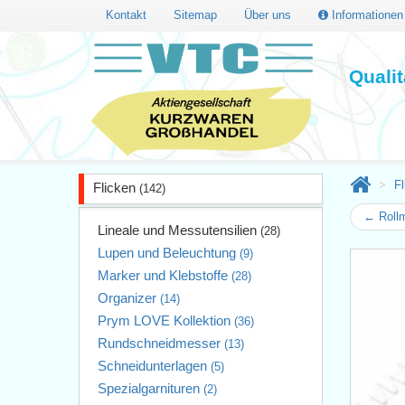
Kontakt
Sitemap
Über uns
Informatione
Quali
Fl
Flicken
(142)
← Roll
Lineale und Messutensilien
(28)
Lupen und Beleuchtung
(9)
Marker und Klebstoffe
(28)
Organizer
(14)
Prym LOVE Kollektion
(36)
Rundschneidmesser
(13)
Schneidunterlagen
(5)
Spezialgarnituren
(2)