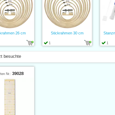
ckrahmen 26 cm
Stickrahmen 30 cm
Stanzn
1
1
zt besuchte
39028
ten Nr.: