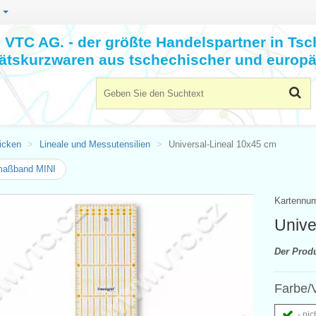
n
VTC AG. - der größte Handelspartner in Tsc
tätskurzwaren aus tschechischer und europä
icken
Lineale und Messutensilien
Universal-Lineal 10x45 cm
maßband MINI
Kartennu
Unive
Der Prod
Farbe/V
- nic