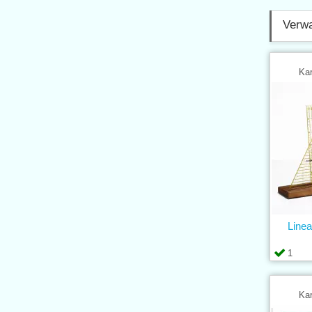
Verwa
Kar
Linea
1
Kar