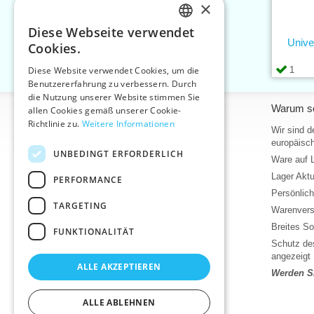
×
Diese Webseite verwendet
CZECH
Unive
Cookies.
SLOVAK
1
Diese Website verwendet Cookies, um die
Benutzererfahrung zu verbessern. Durch
ENGLISH
die Nutzung unserer Website stimmen Sie
Informationen
Warum so
GERMAN
allen Cookies gemäß unserer Cookie-
Richtlinie zu.
Weitere Informationen
Home
Wir sind d
europäisch
Kontakt
UNBEDINGT ERFORDERLICH
Ware auf 
Sitemap
Lager Akt
PERFORMANCE
Über uns
Persönlic
Geschäftsbedingungen
TARGETING
Warenvers
Bedingungen für den Schutz
personenbezogener Daten
Breites So
FUNKTIONALITÄT
Hilfe
Schutz des
angezeigt
Download
ALLE AKZEPTIEREN
Werden Si
Lager Wareneingang
Aktuelles
ALLE ABLEHNEN
Produktvideos, Video-Tutorials