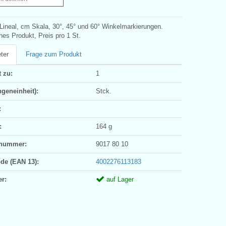
-Lineal, cm Skala, 30°, 45° und 60° Winkelmarkierungen.
hes Produkt, Preis pro 1 St.
ter
Frage zum Produkt
 zu:
1
geneinheit):
Stck.
:
:
164 g
ifnummer:
9017 80 10
ode (EAN 13):
4002276113183
er:
auf Lager