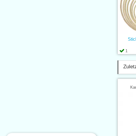
Sti
1
Zulet
Kar