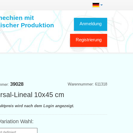
hechien mit
Anmeldung
ischer Produktion
Registrierung
39028
Warennummer: 611318
mmer:
rsal-Lineal 10x45 cm
uktpreis wird nach dem Login angezeigt.
ariation Wahl:
ht definiert