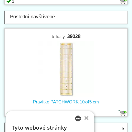
1
Poslední navštívené
39028
č. karty:
Pravítko PATCHWORK 10x45 cm
1
×
Tyto webové stránky
Kategorie
CZECH