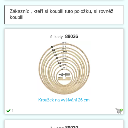
Zákazníci, kteří si koupili tuto položku, si rovněž
koupili
89026
č. karty:
Kroužek na vyšívání 26 cm
1
89030