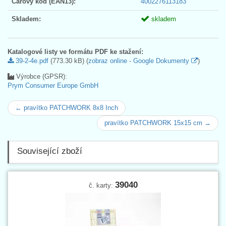
Čárový kód (EAN13):
4002276113183
Skladem:
skladem
Katalogové listy ve formátu PDF ke stažení:
39-2-4e.pdf
(773.30 kB) (
zobraz online - Google Dokumenty
)
Výrobce (GPSR):
Prym Consumer Europe GmbH
← pravítko PATCHWORK 8x8 Inch
pravítko PATCHWORK 15x15 cm →
Související zboží
39040
č. karty: