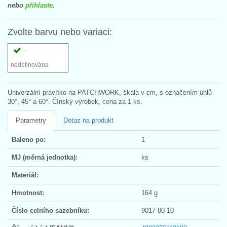
nebo
přihlaste
.
Zvolte barvu nebo variaci:
-
nedefinována
Univerzální pravítko na PATCHWORK, škála v cm, s označením úhlů
30°, 45° a 60°. Čínský výrobek, cena za 1 ks.
Parametry
Dotaz na produkt
Baleno po:
1
MJ (měrná jednotka):
ks
Materiál:
Hmotnost:
164 g
Číslo celního sazebníku:
9017 80 10