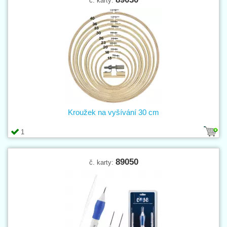
č. karty:
Kroužek na vyšívání 30 cm
1
89050
č. karty: