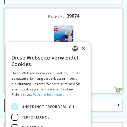
39074
Karten Nr.:
×
Diese Webseite verwendet
CZECH
Cookies.
SLOVAK
Diese Website verwendet Cookies, um die
Benutzererfahrung zu verbessern. Durch
ENGLISH
Parallelkopierrad MULTI
die Nutzung unserer Website stimmen Sie
GERMAN
allen Cookies gemäß unserer Cookie-
1
Richtlinie zu.
Weitere Informationen
Kategorie
UNBEDINGT ERFORDERLICH
PERFORMANCE