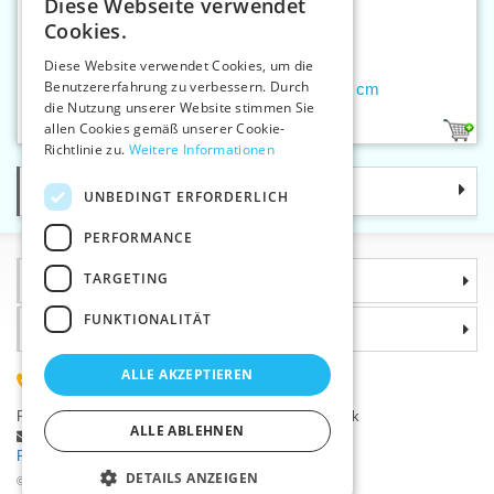
Diese Webseite verwendet
CZECH
Cookies.
SLOVAK
Diese Website verwendet Cookies, um die
Benutzererfahrung zu verbessern. Durch
ENGLISH
Tunesische Häkelnadel 6 mm/15 cm
die Nutzung unserer Website stimmen Sie
GERMAN
allen Cookies gemäß unserer Cookie-
1
Richtlinie zu.
Weitere Informationen
Kategorie
UNBEDINGT ERFORDERLICH
PERFORMANCE
TARGETING
Informationen
FUNKTIONALITÄT
Warum sollten Sie gerade uns wählen?
ALLE AKZEPTIEREN
(+420) 585 051 217
Plzeňská 868, 783 91 Uničov, Tschechische Republik
ALLE ABLEHNEN
Stellen Sie eine Frage
|
Fehler melden
Probleme bei der Anmeldung ?
DETAILS ANZEIGEN
©2026 Kurzwaren-Großhandel - VTC AG., Uničov