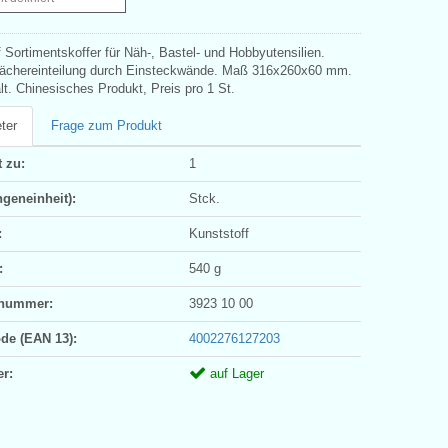
 Sortimentskoffer für Näh-, Bastel- und Hobbyutensilien.
Fächereinteilung durch Einsteckwände. Maß 316x260x60 mm.
t. Chinesisches Produkt, Preis pro 1 St.
ter
Frage zum Produkt
 zu:
1
geneinheit):
Stck.
:
Kunststoff
:
540 g
ifnummer:
3923 10 00
ode (EAN 13):
4002276127203
er:
auf Lager