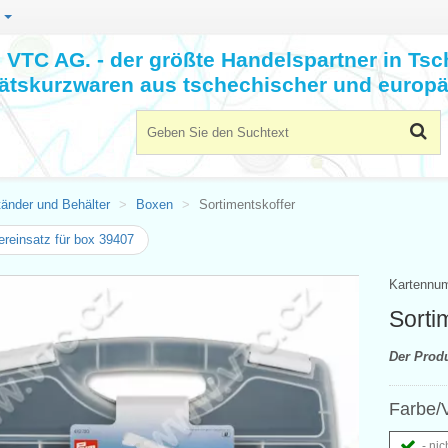
n
VTC AG. - der größte Handelspartner in Tsc
tätskurzwaren aus tschechischer und europä
tänder und Behälter
Boxen
Sortimentskoffer
ereinsatz für box 39407
Kartennu
Sorti
Der Prod
Farbe/V
- nic