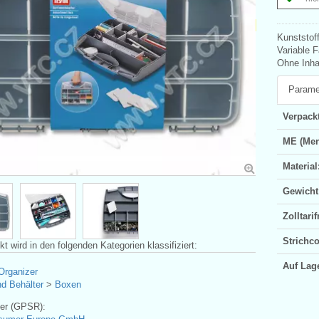
Kunststoff
Variable 
Ohne Inhal
Parame
Verpackt
ME (Men
Material
Gewicht
Zolltar
Strichc
t wird in den folgenden Kategorien klassifiziert:
Auf Lag
Organizer
d Behälter
>
Boxen
ler (GPSR):