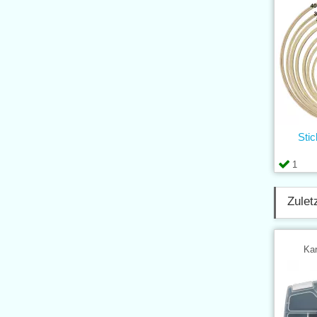
Sti
1
Zulet
Kar