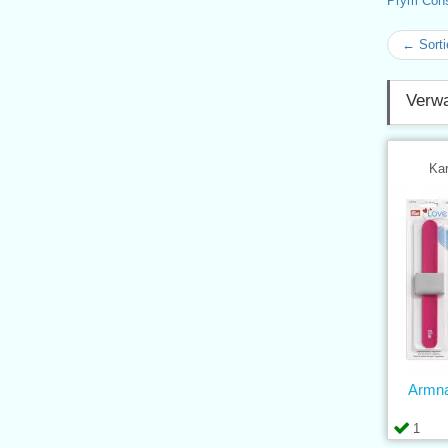
Prym Con
← Sorti
Verwa
Kar
Armn
1