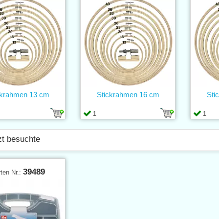
ckrahmen 13 cm
Stickrahmen 16 cm
Sti
1
1
zt besuchte
39489
ten Nr.: