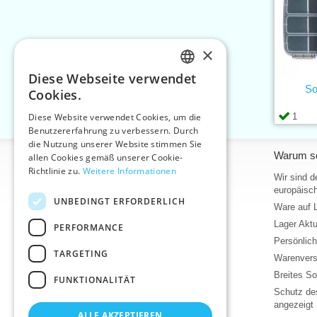
×
Diese Webseite verwendet
CZECH
So
Cookies.
SLOVAK
1
Diese Website verwendet Cookies, um die
Benutzererfahrung zu verbessern. Durch
ENGLISH
die Nutzung unserer Website stimmen Sie
Informationen
Warum so
GERMAN
allen Cookies gemäß unserer Cookie-
Richtlinie zu.
Weitere Informationen
Home
Wir sind d
europäisch
Kontakt
UNBEDINGT ERFORDERLICH
Ware auf 
Sitemap
Lager Akt
PERFORMANCE
Über uns
Persönlic
Geschäftsbedingungen
TARGETING
Warenvers
Bedingungen für den Schutz
personenbezogener Daten
Breites So
FUNKTIONALITÄT
Hilfe
Schutz des
angezeigt
Download
ALLE AKZEPTIEREN