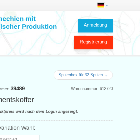
hechien mit
Anmeldung
ischer Produktion
Registrierung
Spulenbox für 32 Spulen →
39489
Warennummer: 612720
mmer:
mentskoffer
uktpreis wird nach dem Login angezeigt.
ariation Wahl:
ht definiert