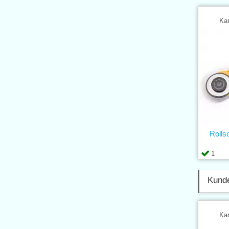
Kar
Rolls
1
Kunde
Kar