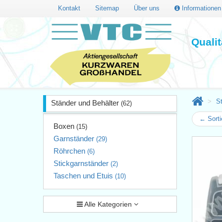
Kontakt
Sitemap
Über uns
Informatione
Quali
S
Ständer und Behälter
(62)
← Sorti
Boxen
(15)
Garnständer
(29)
Röhrchen
(6)
Stickgarnständer
(2)
Taschen und Etuis
(10)
Alle Kategorien