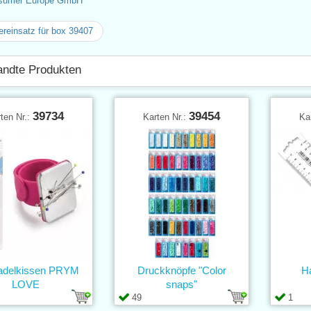
sumer Europe GmbH
ereinsatz für box 39407
ndte Produkten
39734
39454
ten Nr.:
Karten Nr.:
Ka
adelkissen PRYM
Druckknöpfe "Color
H
LOVE
snaps"
49
1