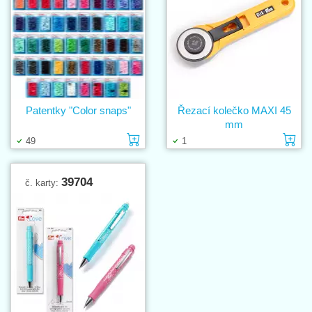
Patentky "Color snaps"
Řezací kolečko MAXI 45
mm
Vložit do košíku
Vl
49
1
39704
č. karty: