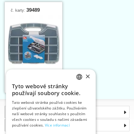
39489
č. karty:
×
Zásobník plastový - kufřík
Tyto webové stránky
Vložit do košíku
CZECH
1
používají soubory cookie.
SLOVAK
Tato webová stránka používá cookies ke
zlepšení uživatelského zážitku. Používáním
ENGLISH
Informace
naší webové stránky souhlasíte s použitím
GERMAN
všech cookies v souladu s našimi zásadami
Proč si zvolit právě nás
používání cookies.
Více informací