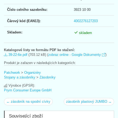
Číslo celního sazebníku:
3923 10 00
Čárový kód (EAN13):
4002276127203
Skladem:
skladem
Katalogové listy ve formátu PDF ke stažení:
39-22-6e.pdf
(703.12 kB) (
zobraz online - Google Dokumenty
)
Produkt je zařazen v následujících kategoriích:
Patchwork
>
Organizéry
Stojany a zásobníky
>
Zásobníky
Výrobce (GPSR):
Prym Consumer Europe GmbH
← zásobník na spodní cívky
zásobník plastový JUMBO →
Související zboží