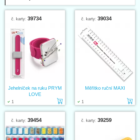
39734
39034
č. karty:
č. karty:
Jehelníček na ruku PRYM
Měřítko ruční MAXI
LOVE
Vložit do košíku
Vl
1
1
39454
39259
č. karty:
č. karty: