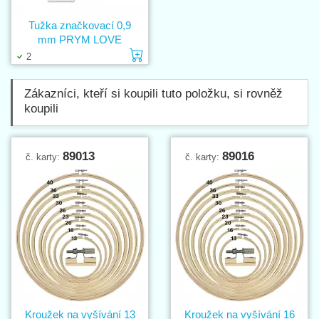
Tužka značkovací 0,9
mm PRYM LOVE
Vložit do košíku
2
Zákazníci, kteří si koupili tuto položku, si rovněž
koupili
89013
89016
č. karty:
č. karty:
Kroužek na vyšívání 13
Kroužek na vyšívání 16