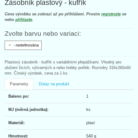
Zásobník plastový - kufřík
Cena výrobku se zobrazí až po přihlášení. Prosím
registrujte
se
nebo
přihlaste
.
Zvolte barvu nebo variaci:
- nedefinována
Plastový zásobník - kufřík s variabilními přepážkami. Vhodný pro
uložení šicích, výtvarných a nebo hobby potřeb. Rozměry 316x260x60
mm. Čínský výrobek, cena za 1 ks.
Parametry
Dotaz na produkt
Baleno po:
1
MJ (měrná jednotka):
ks
Materiál:
plast
Hmotnost:
540 g