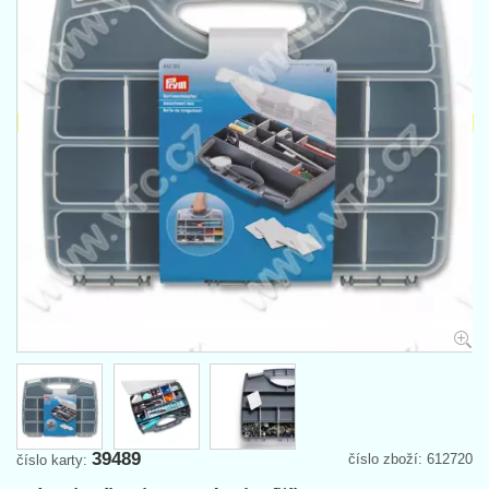
39489
číslo zboží: 612720
číslo karty: