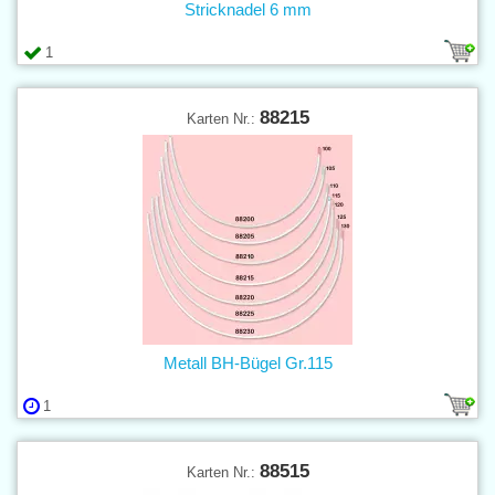
Stricknadel 6 mm
1
88215
Karten Nr.:
Metall BH-Bügel Gr.115
1
88515
Karten Nr.: