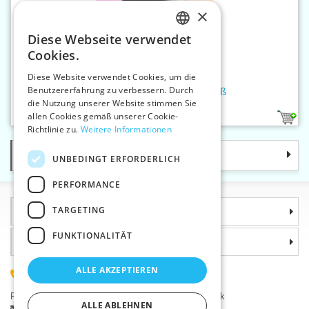
×
Diese Webseite verwendet
CZECH
Cookies.
SLOVAK
Diese Website verwendet Cookies, um die
Benutzererfahrung zu verbessern. Durch
ENGLISH
Platte Gummiband 30 mm weiß
die Nutzung unserer Website stimmen Sie
GERMAN
allen Cookies gemäß unserer Cookie-
1
Richtlinie zu.
Weitere Informationen
Kategorie
UNBEDINGT ERFORDERLICH
PERFORMANCE
TARGETING
Informationen
FUNKTIONALITÄT
Warum sollten Sie gerade uns wählen?
ALLE AKZEPTIEREN
(+420) 585 051 217
Plzeňská 868, 783 91 Uničov, Tschechische Republik
ALLE ABLEHNEN
Stellen Sie eine Frage
|
Fehler melden