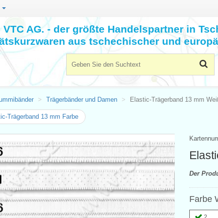
n
VTC AG. - der größte Handelspartner in Tsc
tätskurzwaren aus tschechischer und europä
ummibänder
Trägerbänder und Damen
Elastic-Trägerband 13 mm Wei
ic-Trägerband 13 mm Farbe
Kartennu
Elast
Der Prod
Farbe 
2