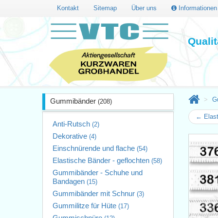
Kontakt
Sitemap
Über uns
Informatione
Quali
G
Gummibänder
(208)
← Elast
Anti-Rutsch
(2)
Dekorative
(4)
Einschnürende und flache
(54)
Elastische Bänder - geflochten
(58)
Gummibänder - Schuhe und
Bandagen
(15)
Gummibänder mit Schnur
(3)
Gummilitze für Hüte
(17)
Gummischnüre