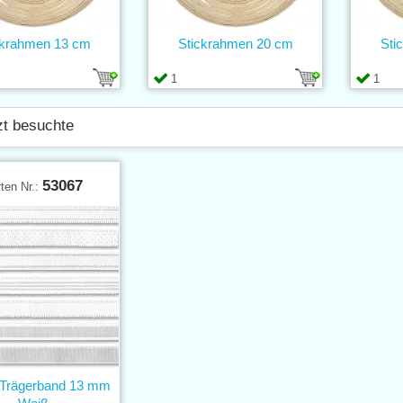
ckrahmen 13 cm
Stickrahmen 20 cm
Sti
1
1
zt besuchte
53067
ten Nr.:
c-Trägerband 13 mm