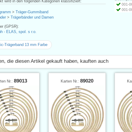
t wird in den folgenden Kategorien klassifiziert:
001-00
001-00
ogramm
>
Träger-Gummiband
der
>
Trägerbänder und Damen
ler (GPSR):
h - ELAS, spol. s r.o.
ic-Trägerband 13 mm Farbe
n, die diesen Artikel gekauft haben, kauften auch
89013
89020
ten Nr.:
Karten Nr.:
Ka