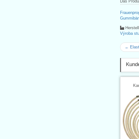
Das Produk
Frauenpr
Gummibän
Herstel
Výroba stu
← Elast
Kunde
Kar