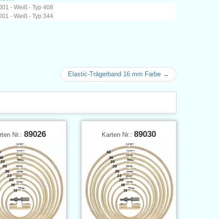
01 - Weiß - Typ 408
01 - Weiß - Typ 344
Elastic-Trägerband 16 mm Farbe →
89026
89030
rten Nr.:
Karten Nr.: