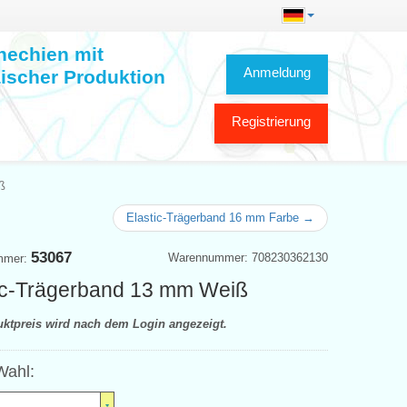
hechien mit
Anmeldung
ischer Produktion
Registrierung
ß
Elastic-Trägerband 16 mm Farbe →
53067
Warennummer: 708230362130
mmer:
ic-Trägerband 13 mm Weiß
uktpreis wird nach dem Login angezeigt.
Wahl: