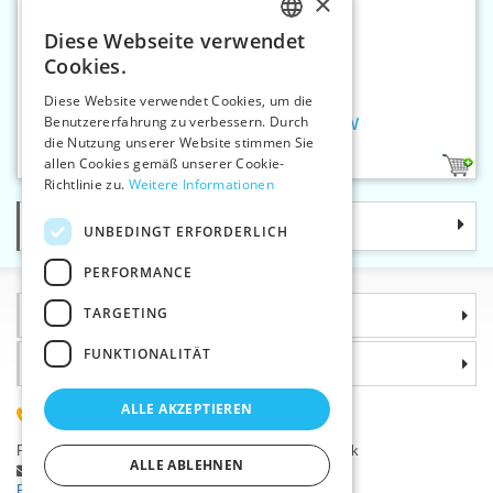
×
Diese Webseite verwendet
CZECH
Cookies.
SLOVAK
Diese Website verwendet Cookies, um die
Benutzererfahrung zu verbessern. Durch
ENGLISH
Platte Gummiband 80 mm S/W
die Nutzung unserer Website stimmen Sie
GERMAN
allen Cookies gemäß unserer Cookie-
2
Richtlinie zu.
Weitere Informationen
Kategorie
UNBEDINGT ERFORDERLICH
PERFORMANCE
TARGETING
Informationen
FUNKTIONALITÄT
Warum sollten Sie gerade uns wählen?
ALLE AKZEPTIEREN
(+420) 585 051 217
Plzeňská 868, 783 91 Uničov, Tschechische Republik
ALLE ABLEHNEN
Stellen Sie eine Frage
|
Fehler melden
Probleme bei der Anmeldung ?