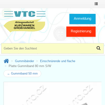
Toggle
Navigat
Anmeldung
Registrierung
Gummibänder
Einschnürende und flache
Platte Gummiband 80 mm S/W
← Gummiband 50 mm