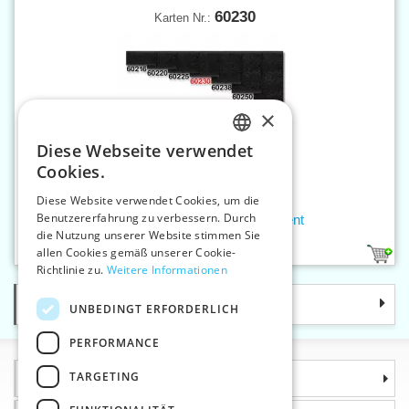
60230
Karten Nr.:
×
Diese Webseite verwendet
CZECH
Cookies.
SLOVAK
Diese Website verwendet Cookies, um die
Benutzererfahrung zu verbessern. Durch
ENGLISH
Bandverschluß 30 mm-Schleifent
die Nutzung unserer Website stimmen Sie
GERMAN
allen Cookies gemäß unserer Cookie-
2
Richtlinie zu.
Weitere Informationen
Kategorie
UNBEDINGT ERFORDERLICH
PERFORMANCE
TARGETING
Informationen