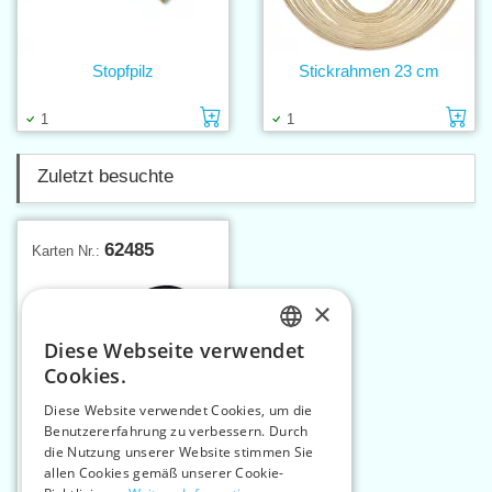
Stopfpilz
Stickrahmen 23 cm
Einlage in den Warenkorb
Ei
1
1
Zuletzt besuchte
62485
Karten Nr.:
×
Diese Webseite verwendet
CZECH
Cookies.
SLOVAK
Diese Website verwendet Cookies, um die
Benutzererfahrung zu verbessern. Durch
ENGLISH
die Nutzung unserer Website stimmen Sie
GERMAN
allen Cookies gemäß unserer Cookie-