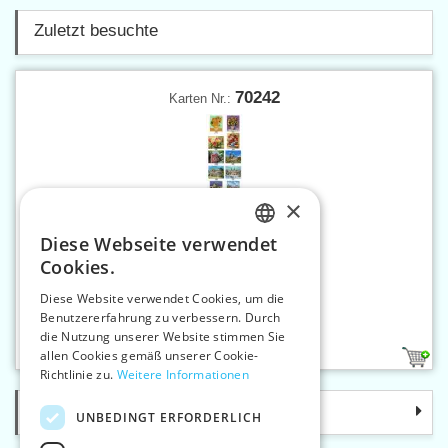
Zuletzt besuchte
70242
Karten Nr.:
×
Diese Webseite verwendet
CZECH
Cookies.
SLOVAK
Diese Website verwendet Cookies, um die
Benutzererfahrung zu verbessern. Durch
ENGLISH
Stickvorlage 40 x 50 cm
die Nutzung unserer Website stimmen Sie
GERMAN
allen Cookies gemäß unserer Cookie-
22
Richtlinie zu.
Weitere Informationen
Kategorie
UNBEDINGT ERFORDERLICH