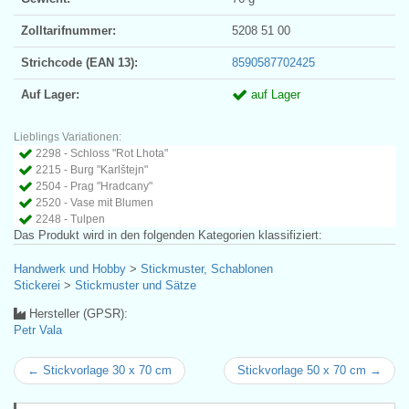
Zolltarifnummer:
5208 51 00
Strichcode (EAN 13):
8590587702425
Auf Lager:
auf Lager
Lieblings Variationen:
2298 - Schloss "Rot Lhota"
2215 - Burg "Karlštejn"
2504 - Prag "Hradcany"
2520 - Vase mit Blumen
2248 - Tulpen
Das Produkt wird in den folgenden Kategorien klassifiziert:
Handwerk und Hobby
>
Stickmuster, Schablonen
Stickerei
>
Stickmuster und Sätze
Hersteller (GPSR):
Petr Vala
← Stickvorlage 30 x 70 cm
Stickvorlage 50 x 70 cm →