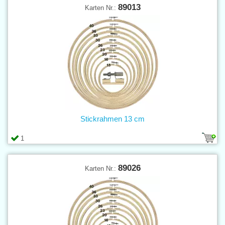
89013
Karten Nr.:
Stickrahmen 13 cm
1
89026
Karten Nr.: