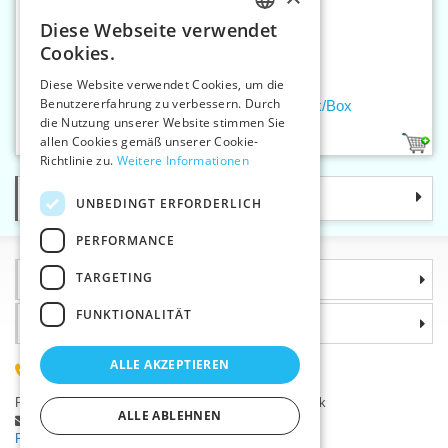
Diese Webseite verwendet
CZECH
Cookies.
SLOVAK
Diese Website verwendet Cookies, um die
Benutzererfahrung zu verbessern. Durch
ENGLISH
Zwirnknöpfe STAR 26 – 500 Stück/Box
die Nutzung unserer Website stimmen Sie
GERMAN
allen Cookies gemäß unserer Cookie-
1
Richtlinie zu.
Weitere Informationen
Kategorie
UNBEDINGT ERFORDERLICH
PERFORMANCE
TARGETING
Informationen
FUNKTIONALITÄT
Warum sollten Sie gerade uns wählen?
ALLE AKZEPTIEREN
(+420) 585 051 217
Plzeňská 868, 783 91 Uničov, Tschechische Republik
ALLE ABLEHNEN
Stellen Sie eine Frage
|
Fehler melden
Probleme bei der Anmeldung ?