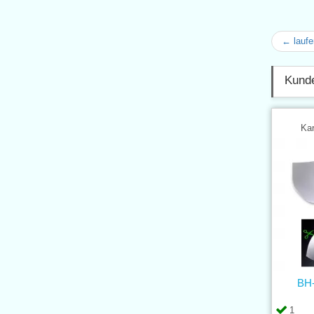
← laufe
Kunde
Kar
BH-
1