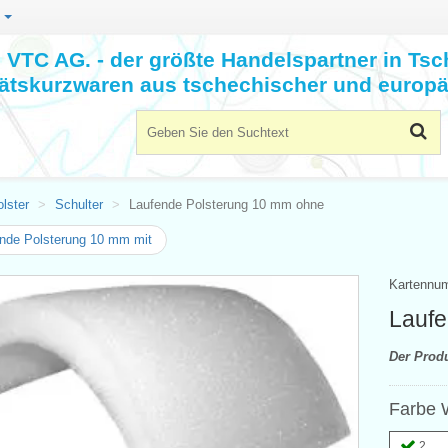
n
VTC AG. - der größte Handelspartner in Tsc
tätskurzwaren aus tschechischer und europä
lster
Schulter
Laufende Polsterung 10 mm ohne
nde Polsterung 10 mm mit
Kartennu
Laufe
Der Prod
Farbe 
2