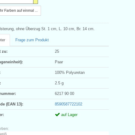
r Farben auf einmal ...
lsterung, ohne Überzug St. 1 cm, L. 10 cm, Br. 14 cm.
ter
Frage zum Produkt
 zu:
25
geneinheit):
Paar
:
100% Polyuretan
:
2.5 g
ifnummer:
6217 90 00
ode (EAN 13):
8590587722102
er:
auf Lager
arben:
weiß