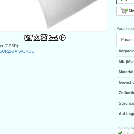
Meh
Parabelpo
Parame
ler (GPSR):
Verpackt
GORZATA SAJNÓG
ME (Men
Material
Gewicht
Zolltar
Strichc
Auf Lag
Lieblingsf
001 - 