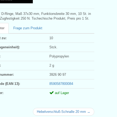
f D-Ringe, Maß 37x30 mm, Funktionsbreite 30 mm, 10 St. in
Zugfestigkeit 250 N. Tschechische Produkt, Preis pro 1 St.
ter
Frage zum Produkt
 zu:
10
geneinheit):
Stck.
:
Polypropylen
:
2 g
ifnummer:
3926 90 97
ode (EAN 13):
8590587800084
er:
auf Lager
Hebelverschluß-Schnalle 20 mm →