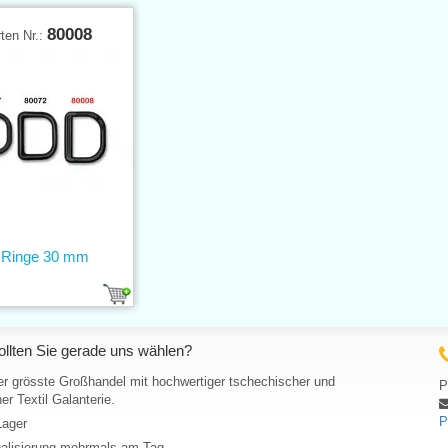
80008
ten Nr.:
-Ringe 30 mm
llten Sie gerade uns wählen?
er grösste Großhandel mit hochwertiger tschechischer und
P
er Textil Galanterie.
P
Lager
ualisierung mehrmals am Tag