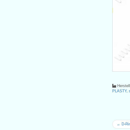
Herstel
PLASTY, s
← D-Ri