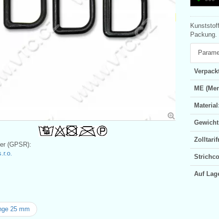
Kunststof
Packung. 
Parame
Verpackt
ME (Men
Material
Gewicht
Zolltar
ler (GPSR):
.r.o.
Strichc
Auf Lag
nge 25 mm