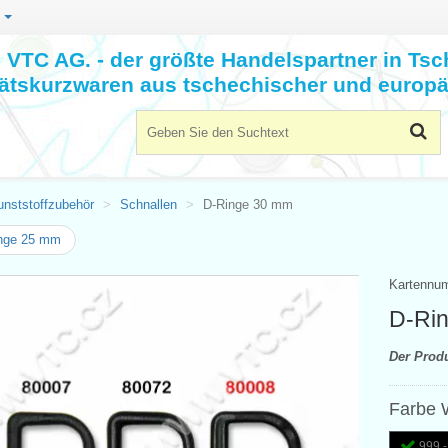
n
VTC AG. - der größte Handelspartner in Tsc
tätskurzwaren aus tschechischer und europä
unststoffzubehör
Schnallen
D-Ringe 30 mm
nge 25 mm
Kartennu
D-Ri
Der Prod
Farbe 
999 