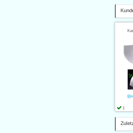
Kunde
Kar
BH
1
Zulet