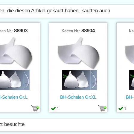
n, die diesen Artikel gekauft haben, kauften auch
88903
88904
ten Nr.:
Karten Nr.:
Ka
-Schalen Gr.L
BH-Schalen Gr.XL
BH-
1
1
zt besuchte