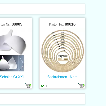
88905
89016
rten Nr.:
Karten Nr.:
Schalen Gr.XXL
Stickrahmen 16 cm
1