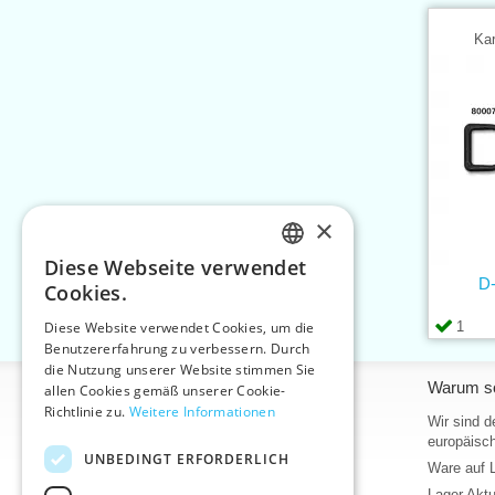
Kar
×
Diese Webseite verwendet
CZECH
D
Cookies.
SLOVAK
1
Diese Website verwendet Cookies, um die
Benutzererfahrung zu verbessern. Durch
ENGLISH
die Nutzung unserer Website stimmen Sie
Informationen
Warum so
GERMAN
allen Cookies gemäß unserer Cookie-
Richtlinie zu.
Weitere Informationen
Home
Wir sind d
europäisch
Kontakt
UNBEDINGT ERFORDERLICH
Ware auf 
Sitemap
Lager Akt