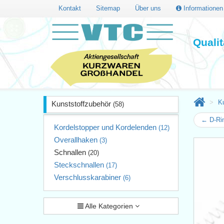
Kontakt
Sitemap
Über uns
Informatione
Quali
K
Kunststoffzubehör
(58)
← D-Ri
Kordelstopper und Kordelenden
(12)
Overallhaken
(3)
Schnallen
(20)
Steckschnallen
(17)
Verschlusskarabiner
(6)
Alle Kategorien