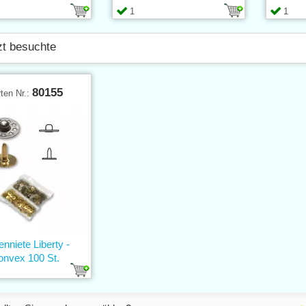
1
1
zt besuchte
80155
ten Nr.:
nniete Liberty -
onvex 100 St.