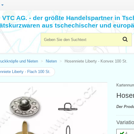
n
VTC AG. - der größte Handelspartner in Tsc
tätskurzwaren aus tschechischer und europä
ruckknöpfe und Nieten
Nieten
Hosenniete Liberty - Konvex 100 St.
niete Liberty - Flach 100 St.
Kartennu
Hosen
Der Prod
Variati
4