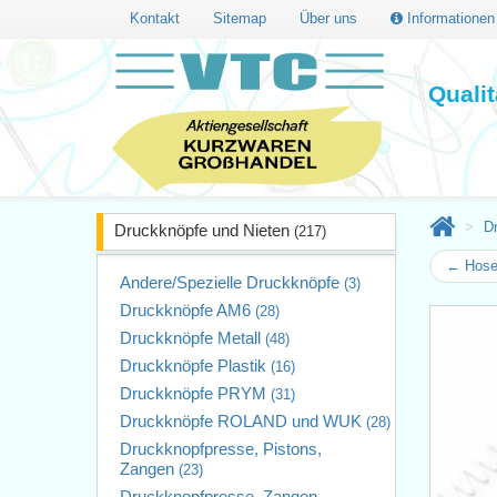
Kontakt
Sitemap
Über uns
Informatione
Quali
D
Druckknöpfe und Nieten
(217)
← Hosen
Andere/Spezielle Druckknöpfe
(3)
Druckknöpfe AM6
(28)
Druckknöpfe Metall
(48)
Druckknöpfe Plastik
(16)
Druckknöpfe PRYM
(31)
Druckknöpfe ROLAND und WUK
(28)
Druckknopfpresse, Pistons,
Zangen
(23)
Druckknopfpresse, Zangen