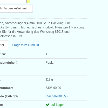
r Farben auf einmal ...
en, Abmessunge 9,4 mm, 100 St. in Packung. Für
icke 1-4,5 mm. Tschechisches Produkt, Preis pro 1 Packung.
 Sie für die Anwendung das Werkzeug 87013 und
elpresse 87019.
ter
Frage zum Produkt
 zu:
1
geneinheit):
Pack.
:
:
111 g
ifnummer:
8308 90 00
ode (EAN 13):
8590587801555
er:
auf Lager