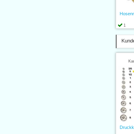
Hosenn
1
Kunde
Kar
Druckk