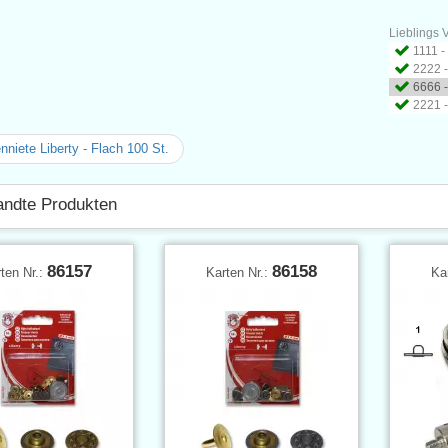
Lieblings V
1111 -
2222 -
6666 -
2221 -
niete Liberty - Flach 100 St.
ndte Produkten
86157
86158
ten Nr.:
Karten Nr.:
Ka