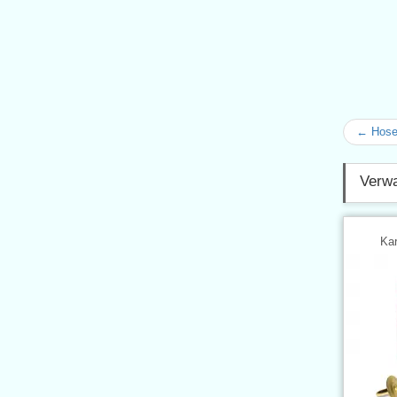
← Hosen
Verwa
Kar