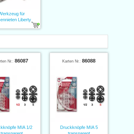
Werkzeug für
ennieten Liberty
86087
86088
rten Nr.:
Karten Nr.:
kknöpfe MIA 1/2
Druckknöpfe MIA 5
transparent
transparent