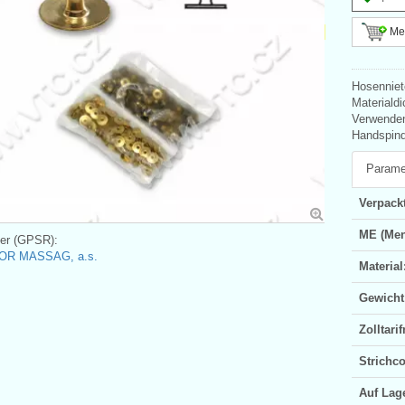
Meh
Hosenniet
Materiald
Verwenden
Handspind
Parame
Verpackt
ME (Men
ler (GPSR):
OR MASSAG, a.s.
Material
Gewicht
Zolltar
Strichc
Auf Lag