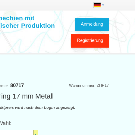
hechien mit
Anmeldung
ischer Produktion
Registrierung
l
80717
Warennummer: ZHP17
mmer:
ring 17 mm Metall
uktpreis wird nach dem Login angezeigt.
Wahl: