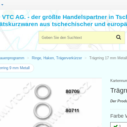
n
VTC AG. - der größte Handelspartner in Tsc
tätskurzwaren aus tschechischer und europä
rauenprogramm
Ringe, Haken, Trägerverkürzer
Trägrring 17 mm Metal
rring 9 mm Metall
Kartennu
Trägr
Der Prod
Farbe 
3