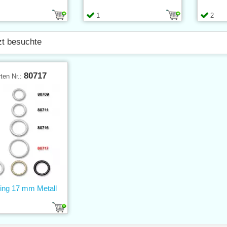
1
2
zt besuchte
80717
ten Nr.:
ring 17 mm Metall