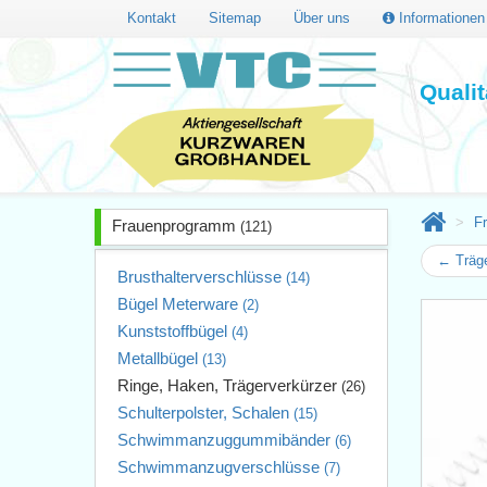
Kontakt
Sitemap
Über uns
Informatione
Quali
F
Frauenprogramm
(121)
← Träge
Brusthalterverschlüsse
(14)
Bügel Meterware
(2)
Kunststoffbügel
(4)
Metallbügel
(13)
Ringe, Haken, Trägerverkürzer
(26)
Schulterpolster, Schalen
(15)
Schwimmanzuggummibänder
(6)
Schwimmanzugverschlüsse
(7)