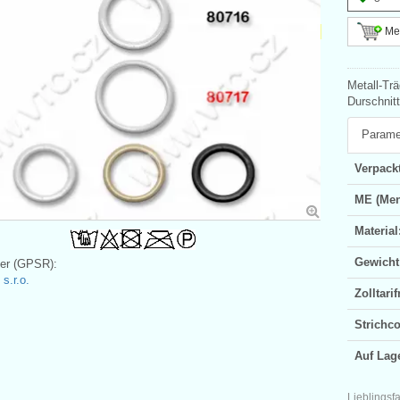
Meh
Metall-Tr
Durschnitt
Parame
Verpackt
ME (Men
Material
Gewicht
ler (GPSR):
.r.o.
Zolltar
Strichc
Auf Lag
Lieblingsf