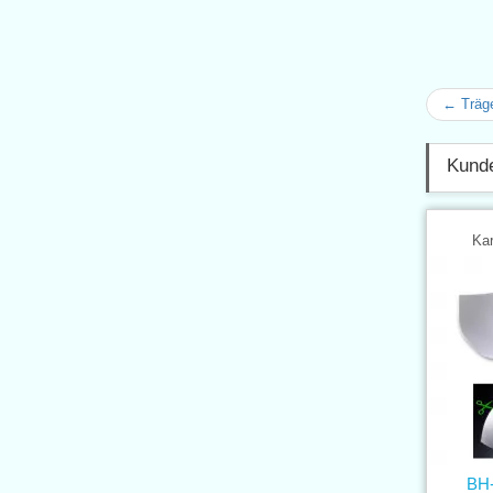
← Träge
Kunde
Kar
BH-