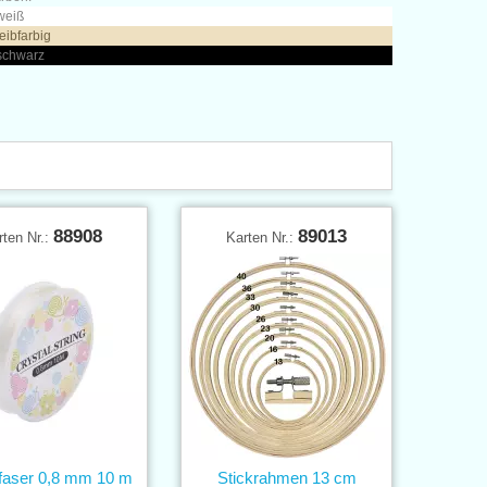
weiß
leibfarbig
 schwarz
88908
89013
rten Nr.:
Karten Nr.:
nfaser 0,8 mm 10 m
Stickrahmen 13 cm