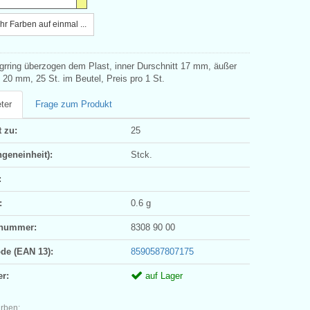
r Farben auf einmal ...
ägrring überzogen dem Plast, inner Durschnitt 17 mm, äußer
 20 mm, 25 St. im Beutel, Preis pro 1 St.
ter
Frage zum Produkt
 zu:
25
geneinheit):
Stck.
:
:
0.6 g
ifnummer:
8308 90 00
ode (EAN 13):
8590587807175
er:
auf Lager
arben: