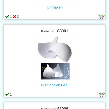
Ohrhaken
1
2
88901
Karten Nr.:
BH-Schalen Gr.S
1
88908