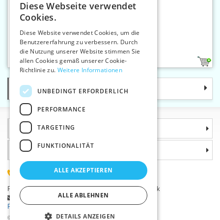
Diese Webseite verwendet
CZECH
Cookies.
SLOVAK
Diese Website verwendet Cookies, um die
Benutzererfahrung zu verbessern. Durch
ENGLISH
Sticknadeln ohne Spitze 28
die Nutzung unserer Website stimmen Sie
GERMAN
allen Cookies gemäß unserer Cookie-
1
Richtlinie zu.
Weitere Informationen
Kategorie
UNBEDINGT ERFORDERLICH
PERFORMANCE
TARGETING
Informationen
FUNKTIONALITÄT
Warum sollten Sie gerade uns wählen?
ALLE AKZEPTIEREN
(+420) 585 051 217
Plzeňská 868, 783 91 Uničov, Tschechische Republik
ALLE ABLEHNEN
Stellen Sie eine Frage
|
Fehler melden
Probleme bei der Anmeldung ?
DETAILS ANZEIGEN
©2026 Kurzwaren-Großhandel - VTC AG., Uničov