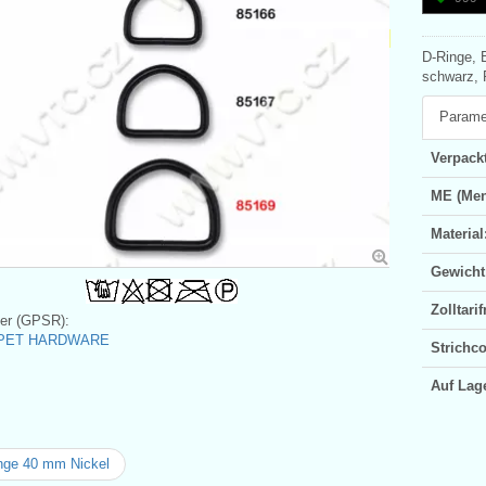
D-Ringe, 
schwarz, P
Parame
Verpackt
ME (Men
Material
Gewicht
Zolltar
ler (GPSR):
c PET HARDWARE
Strichc
Auf Lag
nge 40 mm Nickel