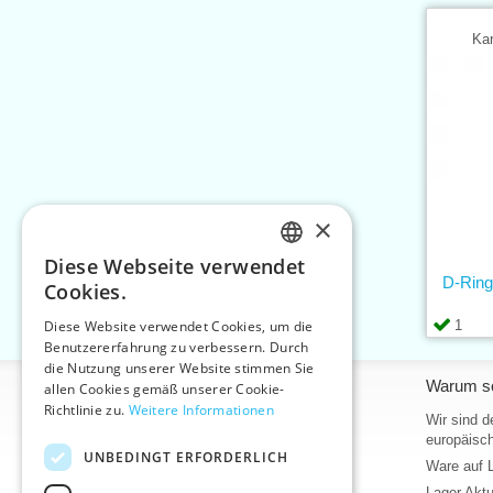
Kar
×
Diese Webseite verwendet
CZECH
D-Rin
Cookies.
SLOVAK
1
Diese Website verwendet Cookies, um die
Benutzererfahrung zu verbessern. Durch
ENGLISH
die Nutzung unserer Website stimmen Sie
Informationen
Warum so
GERMAN
allen Cookies gemäß unserer Cookie-
Richtlinie zu.
Weitere Informationen
Home
Wir sind d
europäisch
Kontakt
UNBEDINGT ERFORDERLICH
Ware auf 
Sitemap
Lager Akt