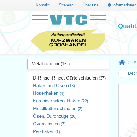
Kontakt
Sitemap
Über uns
Informatione
Quali
M
Metallzubehör
(152)
← D-Ri
D-Ringe, Ringe, Gürtelschlaufen
(37)
Haken und Ösen
(16)
Hosenhaken
(4)
Karabinerhaken, Haken
(22)
Metallkettenschlaufen
(2)
Ösen, Durchzüge
(26)
Overallhaken
(7)
Pelzhaken
(1)