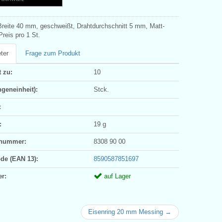
Breite 40 mm, geschweißt, Drahtdurchschnitt 5 mm, Matt-
reis pro 1 St.
ter
Frage zum Produkt
 zu:
10
geneinheit):
Stck.
:
:
19 g
ifnummer:
8308 90 00
ode (EAN 13):
8590587851697
er:
auf Lager
Eisenring 20 mm Messing →