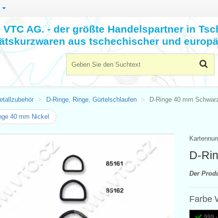
n
VTC AG. - der größte Handelspartner in Tsc
tätskurzwaren aus tschechischer und europä
etallzubehör
D-Ringe, Ringe, Gürtelschlaufen
D-Ringe 40 mm Schwar
nge 40 mm Nickel
Kartennu
D-Ri
Der Prod
Farbe 
999 