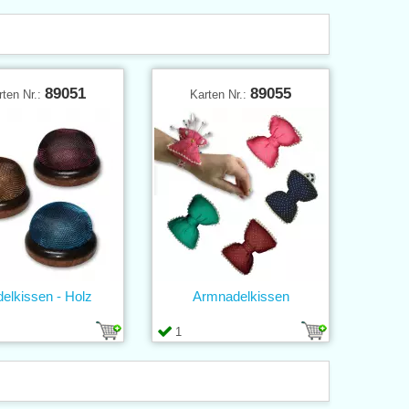
89051
89055
rten Nr.:
Karten Nr.:
elkissen - Holz
Armnadelkissen
1