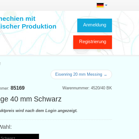
hechien mit
Anmeldung
ischer Produktion
Registrierung
z
Eisenring 20 mm Messing →
85169
Warennummer: 4520/40 BK
mmer:
nge 40 mm Schwarz
uktpreis wird nach dem Login angezeigt.
Wahl:
- Schwarz