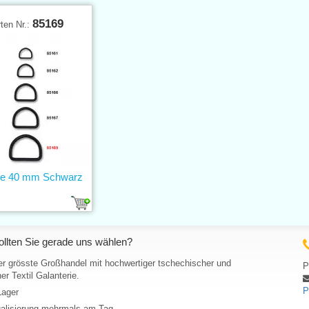
85169
ten Nr.:
ge 40 mm Schwarz
llten Sie gerade uns wählen?
er grösste Großhandel mit hochwertiger tschechischer und
P
er Textil Galanterie.
P
Lager
ualisierung mehrmals am Tag