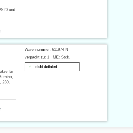
WS20 und
r
Warennummer:
611974 N
verpackt zu:
1
ME:
Stck.
- nicht definiert
ätze für
Bernina,
, 230,
r