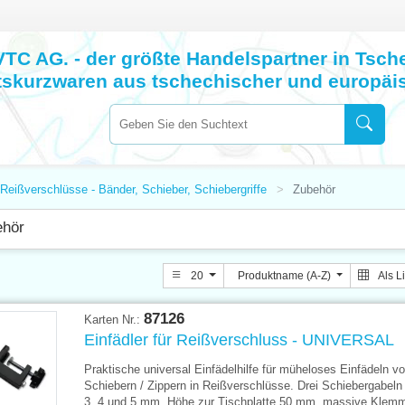
VTC AG. - der größte Handelspartner in Tsch
tskurzwaren aus tschechischer und europäi
Reißverschlüsse - Bänder, Schieber, Schiebergriffe
Zubehör
ehör
20
Produktname (A-Z)
Als L
87126
Karten Nr.:
Einfädler für Reißverschluss - UNIVERSAL
Praktische universal Einfädelhilfe für müheloses Einfädeln v
Schiebern / Zippern in Reißverschlüsse. Drei Schiebergabeln 
3, 4 und 5 mm, Höhe zur Tischplatte 50 mm, massive Klem