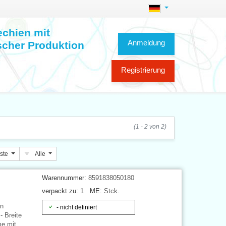
echien mit
Anmeldung
scher Produktion
Registrierung
(1 - 2 von 2)
iste
Alle
Warennummer:
8591838050180
verpackt zu:
1
ME:
Stck.
on
- nicht definiert
- Breite
me mit