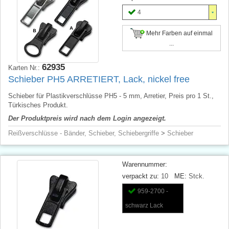
4
Mehr Farben auf einmal
...
62935
Karten Nr.:
Schieber PH5 ARRETIERT, Lack, nickel free
Schieber für Plastikverschlüsse PH5 - 5 mm, Arretier, Preis pro 1 St.,
Türkisches Produkt.
Der Produktpreis wird nach dem Login angezeigt.
Reißverschlüsse - Bänder, Schieber, Schiebergriffe
>
Schieber
Warennummer:
verpackt zu:
10
ME:
Stck.
959-2700 -
schwarz Lack