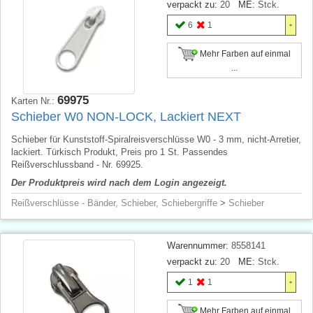
verpackt zu:
20
ME:
Stck.
6
1
Mehr Farben auf einmal
...
69975
Karten Nr.:
Schieber W0 NON-LOCK, Lackiert NEXT
Schieber für Kunststoff-Spiralreisverschlüsse W0 - 3 mm, nicht-Arretier,
lackiert. Türkisch Produkt, Preis pro 1 St. Passendes
Reißverschlussband - Nr. 69925.
Der Produktpreis wird nach dem Login angezeigt.
Reißverschlüsse - Bänder, Schieber, Schiebergriffe
>
Schieber
Warennummer:
8558141
verpackt zu:
20
ME:
Stck.
1
1
Mehr Farben auf einmal