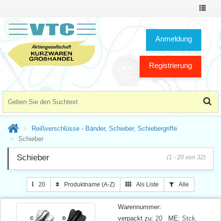
Toggle
Navigat
Anmeldung
Registrierung
Reißverschlüsse - Bänder, Schieber, Schiebergriffe
Schieber
Schieber
(1 - 20 von 32)
20
Produktname (A-Z)
Als Liste
Alle
Warennummer:
verpackt zu:
20
ME:
Stck.