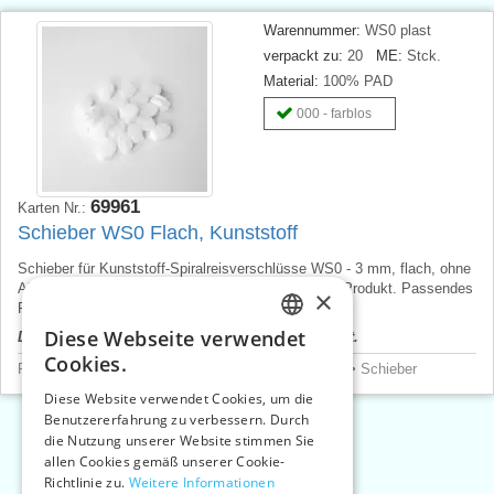
Warennummer:
WS0 plast
verpackt zu:
20
ME:
Stck.
Material:
100% PAD
000 - farblos
69961
Karten Nr.:
Schieber WS0 Flach, Kunststoff
Schieber für Kunststoff-Spiralreisverschlüsse WS0 - 3 mm, flach, ohne
Abziehvorrichtung, Preis pro 1 St., Tschechisches Produkt. Passendes
×
Reißverschlussband - Nr. 69920.
Diese Webseite verwendet
Der Produktpreis wird nach dem Login angezeigt.
CZECH
Cookies.
Reißverschlüsse - Bänder, Schieber, Schiebergriffe
>
Schieber
SLOVAK
Diese Website verwendet Cookies, um die
Benutzererfahrung zu verbessern. Durch
ENGLISH
die Nutzung unserer Website stimmen Sie
«
1
2
»
GERMAN
allen Cookies gemäß unserer Cookie-
Richtlinie zu.
Weitere Informationen