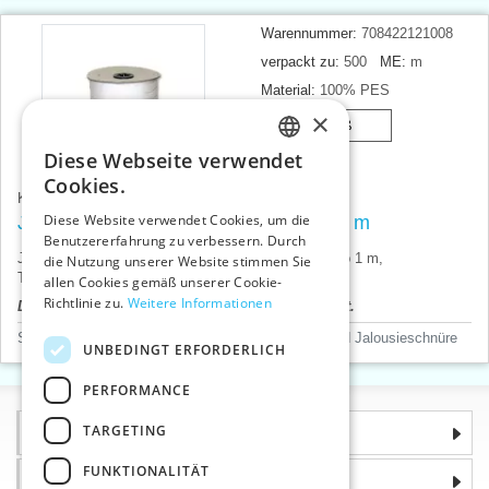
Warennummer:
708422121008
verpackt zu:
500
ME:
m
Material:
100% PES
×
001 - weiß
Diese Webseite verwendet
CZECH
Cookies.
25007
Karten Nr.:
SLOVAK
Diese Website verwendet Cookies, um die
Jalousieschnur gestrickt 1,4 mm - 500 m
Benutzererfahrung zu verbessern. Durch
ENGLISH
Jalousieschnur ca. 1,4 mmm Spule 500 m, Preis pro 1 m,
die Nutzung unserer Website stimmen Sie
Tschechische Produkt.
GERMAN
allen Cookies gemäß unserer Cookie-
Richtlinie zu.
Weitere Informationen
Der Produktpreis wird nach dem Login angezeigt.
Schnüre und Bänder
>
Strapazierfähige Schnüre und Jalousieschnüre
UNBEDINGT ERFORDERLICH
PERFORMANCE
TARGETING
Informationen
FUNKTIONALITÄT
Warum sollten Sie gerade uns wählen?