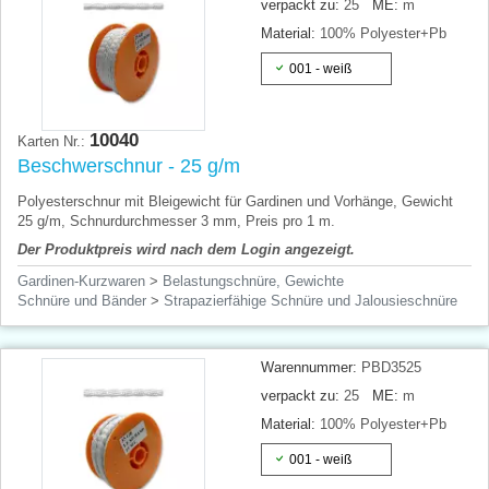
verpackt zu:
25
ME:
m
Material:
100% Polyester+Pb
001 - weiß
10040
Karten Nr.:
Beschwerschnur - 25 g/m
Polyesterschnur mit Bleigewicht für Gardinen und Vorhänge, Gewicht
25 g/m, Schnurdurchmesser 3 mm, Preis pro 1 m.
Der Produktpreis wird nach dem Login angezeigt.
Gardinen-Kurzwaren
>
Belastungschnüre, Gewichte
Schnüre und Bänder
>
Strapazierfähige Schnüre und Jalousieschnüre
Warennummer:
PBD3525
verpackt zu:
25
ME:
m
Material:
100% Polyester+Pb
001 - weiß