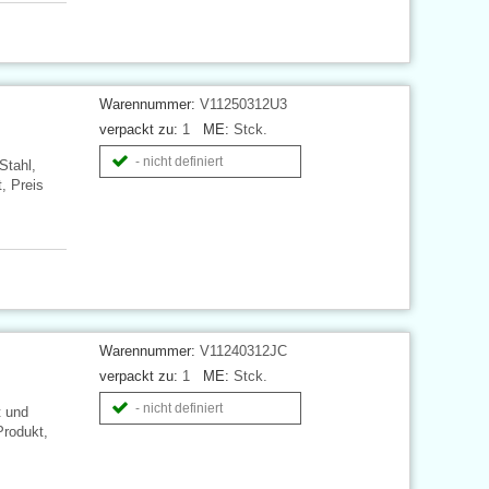
Warennummer:
V11250312U3
verpackt zu:
1
ME:
Stck.
- nicht definiert
Stahl,
, Preis
Warennummer:
V11240312JC
verpackt zu:
1
ME:
Stck.
- nicht definiert
t und
Produkt,