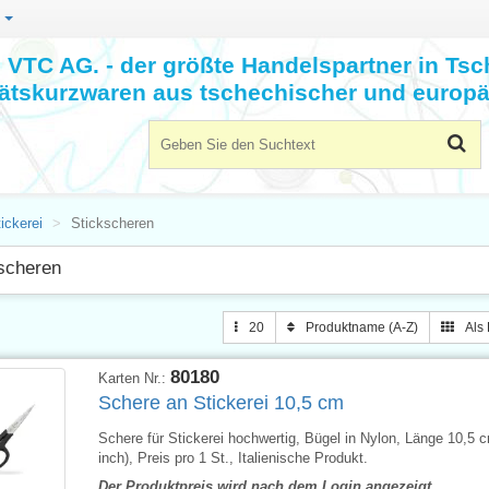
n
VTC AG. - der größte Handelspartner in Tsc
tätskurzwaren aus tschechischer und europä
ickerei
Stickscheren
scheren
20
Produktname (A-Z)
Als 
80180
Karten Nr.:
Schere an Stickerei 10,5 cm
Schere für Stickerei hochwertig, Bügel in Nylon, Länge 10,5 c
inch), Preis pro 1 St., Italienische Produkt.
Der Produktpreis wird nach dem Login angezeigt.