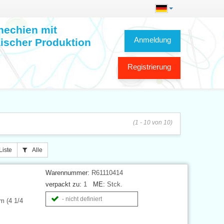
hechien mit
Anmeldung
ischer Produktion
Registrierung
(1 - 10 von 10)
Liste
Alle
Warennummer:
R61110414
verpackt zu:
1
ME:
Stck.
- nicht definiert
m (4 1/4