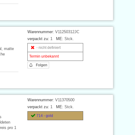
Warennummer:
V11250312JC
verpackt zu:
1
ME:
Stck.
- nicht definiert
l, matte
che
Termin unbekannt
Folgen
Warennummer:
V11370500
verpackt zu:
1
ME:
Stck.
714 - gold
s
ldeten
reis pro 1