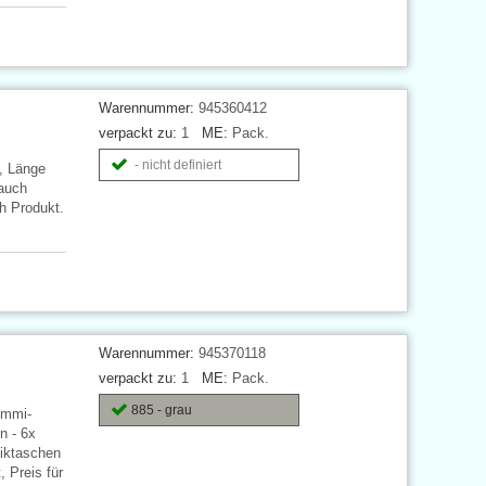
Warennummer:
945360412
verpackt zu:
1
ME:
Pack.
- nicht definiert
, Länge
 auch
ch Produkt.
Warennummer:
945370118
verpackt zu:
1
ME:
Pack.
885 - grau
ummi-
n - 6x
tiktaschen
 Preis für