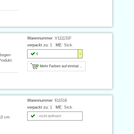
Warennummer:
V111131F
verpackt zu:
1
ME:
Stck.
6
nbogen-
Produkt.
Mehr Farben auf einmal ...
Warennummer:
611516
verpackt zu:
1
ME:
Stck.
- nicht definiert
10 cm.