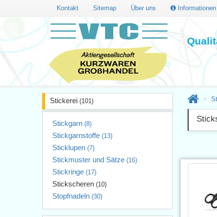
Kontakt
Sitemap
Über uns
Informatione
Quali
St
Stickerei
(101)
Stick
Stickgarn
(8)
Stickgarnstoffe
(13)
Sticklupen
(7)
Stickmuster und Sätze
(16)
Stickringe
(17)
Stickscheren
(10)
Stopfnadeln
(30)