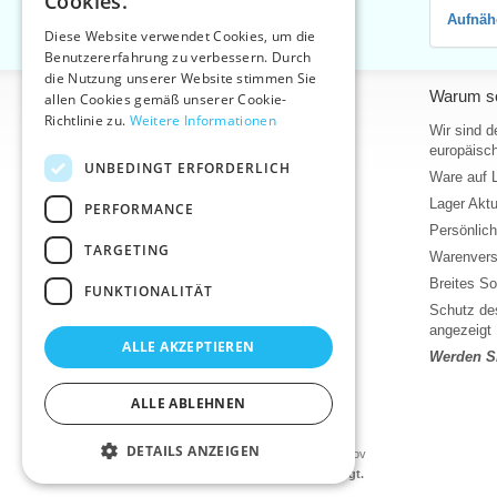
Cookies.
Aufnäh
SLOVAK
Diese Website verwendet Cookies, um die
Benutzererfahrung zu verbessern. Durch
ENGLISH
die Nutzung unserer Website stimmen Sie
Informationen
Warum so
GERMAN
allen Cookies gemäß unserer Cookie-
Richtlinie zu.
Weitere Informationen
Home
Wir sind d
europäisch
Kontakt
UNBEDINGT ERFORDERLICH
Ware auf 
Sitemap
Lager Akt
PERFORMANCE
Über uns
Persönlic
Geschäftsbedingungen
TARGETING
Warenvers
Bedingungen für den Schutz
personenbezogener Daten
Breites So
FUNKTIONALITÄT
Hilfe
Schutz des
angezeigt
Download
ALLE AKZEPTIEREN
Werden Si
Lager Wareneingang
Aktuelles
ALLE ABLEHNEN
Produktvideos, Video-Tutorials
DETAILS ANZEIGEN
©2026 Kurzwaren-Großhandel - VTC AG., Uničov
Die Preise werden nach dem Login angezeigt.