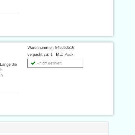
Warennummer:
945360516
verpackt zu:
1
ME:
Pack.
- nicht definiert
 Länge die
ch
ch