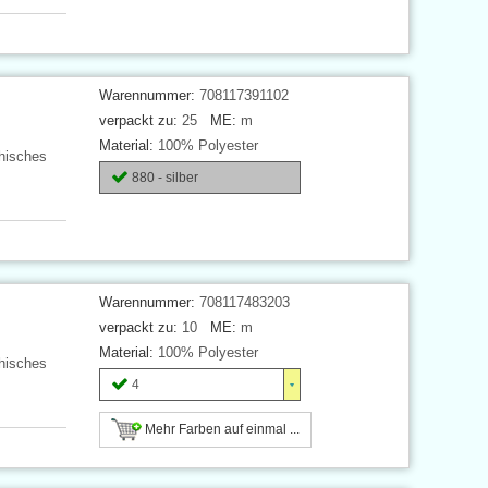
Warennummer:
708117391102
verpackt zu:
25
ME:
m
Material:
100% Polyester
hisches
880 - silber
Warennummer:
708117483203
verpackt zu:
10
ME:
m
Material:
100% Polyester
hisches
4
Mehr Farben auf einmal ...