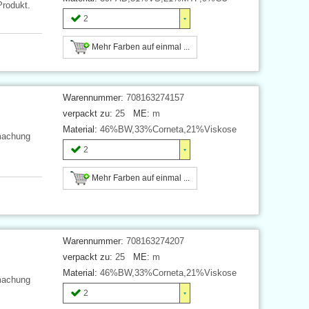
Produkt.
2
Mehr Farben auf einmal ...
Warennummer:
708163274157
verpackt zu:
25
ME:
m
Material:
46%BW,33%Corneta,21%Viskose
fmachung
2
Mehr Farben auf einmal ...
Warennummer:
708163274207
verpackt zu:
25
ME:
m
Material:
46%BW,33%Corneta,21%Viskose
fmachung
2