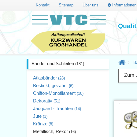
Kontakt
Sitemap
Über uns
Informatione
Quali
B
Bänder und Schleifen
(181)
Zum J
Atlasbänder
(28)
Bestickt, gezahnt
(6)
Chiffon-Monofilament
(10)
Dekorativ
(51)
Jacquard - Trachten
(14)
Jute
(3)
Kränze
(8)
Metallisch, Rexor
(16)