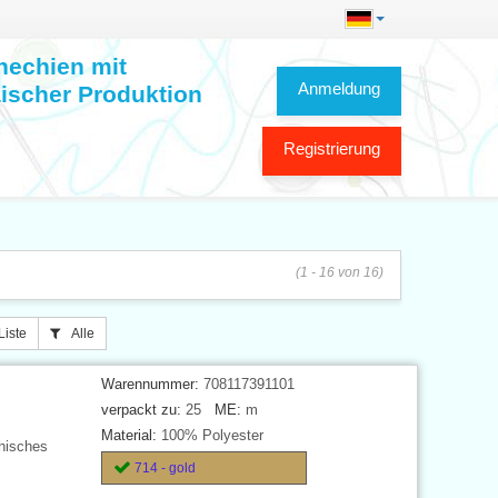
hechien mit
Anmeldung
ischer Produktion
Registrierung
(1 - 16 von 16)
Liste
Alle
Warennummer:
708117391101
verpackt zu:
25
ME:
m
Material:
100% Polyester
hisches
714 - gold