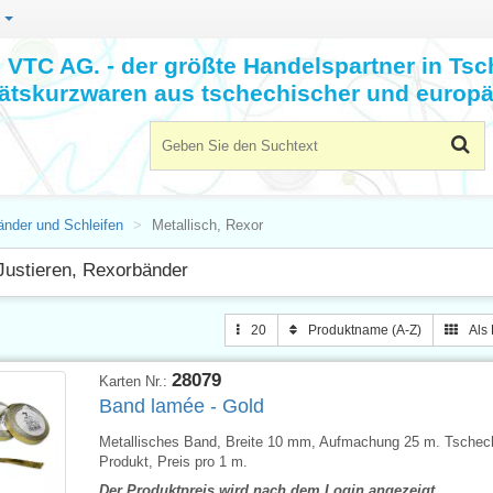
n
VTC AG. - der größte Handelspartner in Tsc
tätskurzwaren aus tschechischer und europä
änder und Schleifen
Metallisch, Rexor
ustieren, Rexorbänder
20
Produktname (A-Z)
Als 
28079
Karten Nr.:
Band lamée - Gold
Metallisches Band, Breite 10 mm, Aufmachung 25 m. Tschec
Produkt, Preis pro 1 m.
Der Produktpreis wird nach dem Login angezeigt.