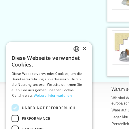
×
Diese Webseite verwendet
CZECH
Cookies.
SLOVAK
Diese Website verwendet Cookies, um die
Benutzererfahrung zu verbessern. Durch
ENGLISH
die Nutzung unserer Website stimmen Sie
Informationen
Warum so
GERMAN
allen Cookies gemäß unserer Cookie-
Richtlinie zu.
Weitere Informationen
Home
Wir sind d
europäisch
Kontakt
UNBEDINGT ERFORDERLICH
Ware auf 
Sitemap
Lager Akt
PERFORMANCE
Über uns
Persönlic
Geschäftsbedingungen