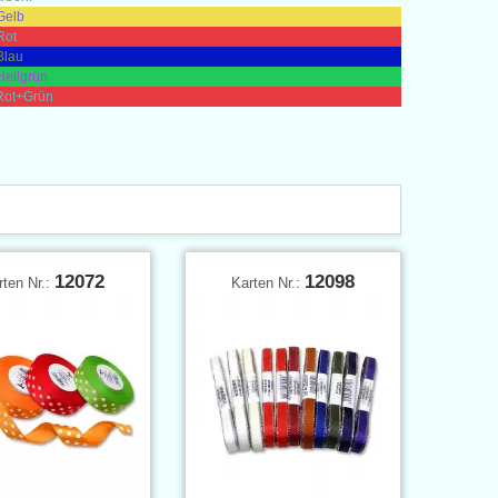
Gelb
Rot
Blau
Hellgrün
 Rot+Grün
12072
12098
rten Nr.:
Karten Nr.: