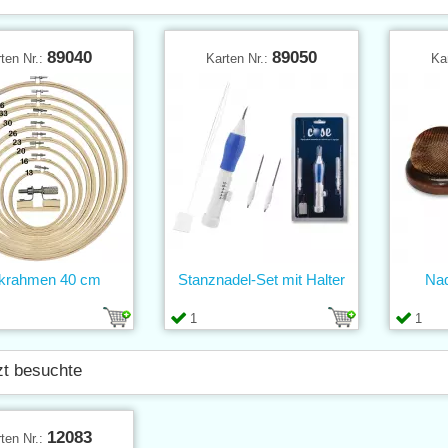
89040
89050
ten Nr.:
Karten Nr.:
Ka
ckrahmen 40 cm
Stanznadel-Set mit Halter
Nad
1
1
zt besuchte
12083
ten Nr.: