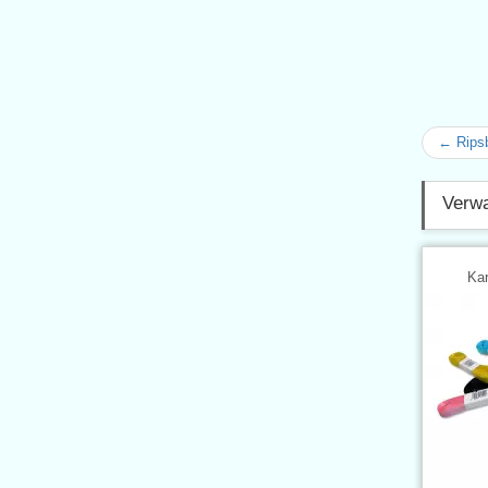
← Rips
Verwa
Kar