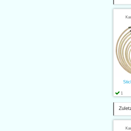
Kar
Sti
1
Zulet
Kar