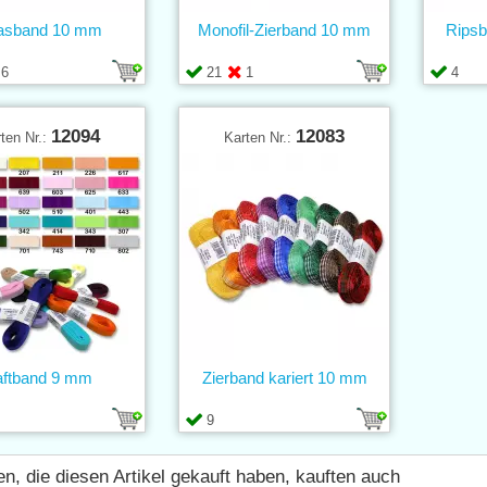
lasband 10 mm
Monofil-Zierband 10 mm
Ripsb
6
21
1
4
12094
12083
ten Nr.:
Karten Nr.:
aftband 9 mm
Zierband kariert 10 mm
9
n, die diesen Artikel gekauft haben, kauften auch