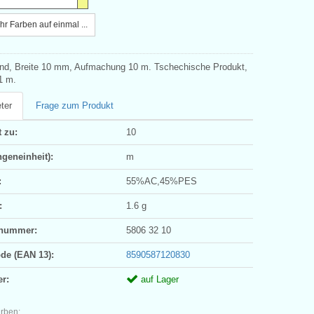
r Farben auf einmal ...
and, Breite 10 mm, Aufmachung 10 m. Tschechische Produkt,
1 m.
ter
Frage zum Produkt
 zu:
10
geneinheit):
m
:
55%AC,45%PES
:
1.6 g
ifnummer:
5806 32 10
ode (EAN 13):
8590587120830
er:
auf Lager
arben: