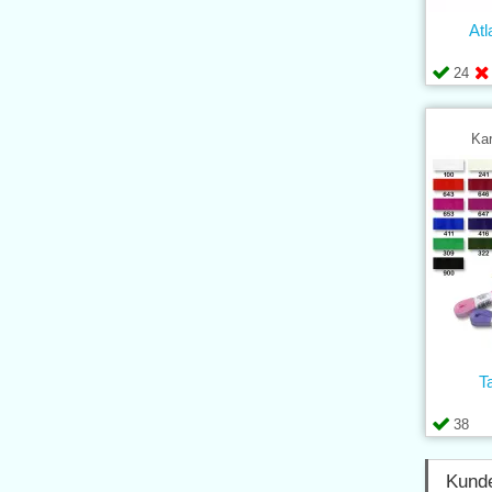
At
24
Kar
T
38
Kunde