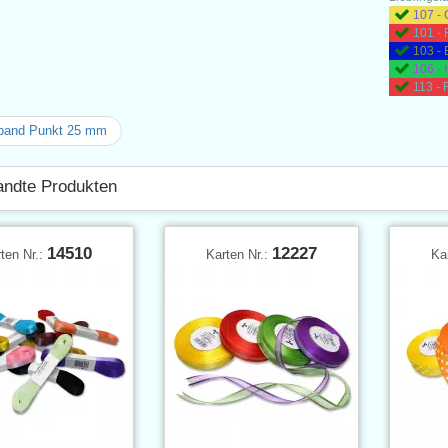
107 - 
101 - 
103 - 
106 - 
113 -
band Punkt 25 mm
ndte Produkten
14510
12227
ten Nr.:
Karten Nr.:
Ka