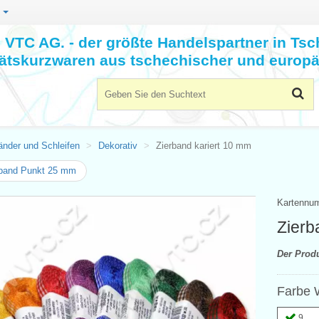
n
VTC AG. - der größte Handelspartner in Tsc
tätskurzwaren aus tschechischer und europä
änder und Schleifen
Dekorativ
Zierband kariert 10 mm
band Punkt 25 mm
Kartennu
Zierb
Der Prod
Farbe 
9