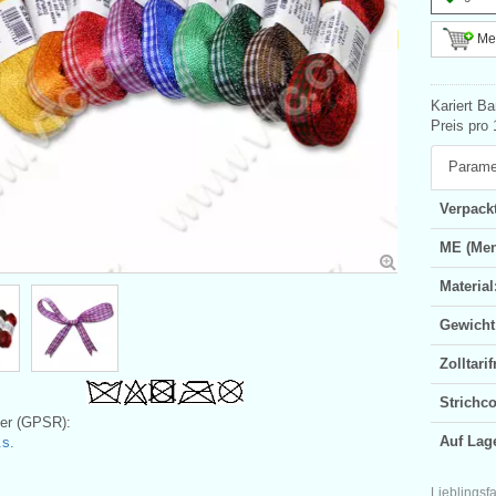
Meh
Kariert B
Preis pro 
Parame
Verpackt
ME (Men
Material
Gewicht
Zolltar
Strichc
ler (GPSR):
Auf Lag
s.
Lieblingsf