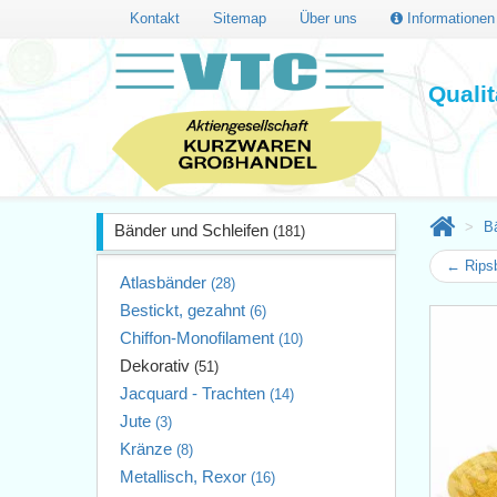
Kontakt
Sitemap
Über uns
Informatione
Quali
B
Bänder und Schleifen
(181)
← Rips
Atlasbänder
(28)
Bestickt, gezahnt
(6)
Chiffon-Monofilament
(10)
Dekorativ
(51)
Jacquard - Trachten
(14)
Jute
(3)
Kränze
(8)
Metallisch, Rexor
(16)