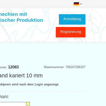
hechien mit
Anmeldung
ischer Produktion
Registrierung
12083
Warennummer: 708167206107
mmer:
and kariert 10 mm
uktpreis wird nach dem Login angezeigt.
Wahl: