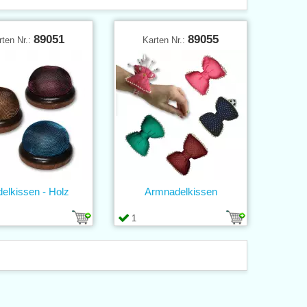
89051
89055
rten Nr.:
Karten Nr.:
elkissen - Holz
Armnadelkissen
1