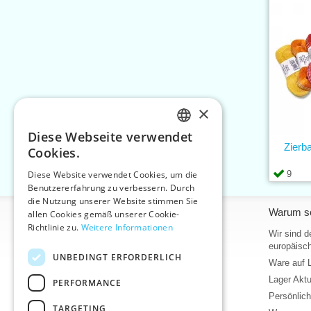
×
Diese Webseite verwendet
CZECH
Zierb
Cookies.
SLOVAK
9
Diese Website verwendet Cookies, um die
Benutzererfahrung zu verbessern. Durch
ENGLISH
die Nutzung unserer Website stimmen Sie
Informationen
Warum so
GERMAN
allen Cookies gemäß unserer Cookie-
Richtlinie zu.
Weitere Informationen
Home
Wir sind d
europäisch
Kontakt
UNBEDINGT ERFORDERLICH
Ware auf 
Sitemap
Lager Akt
PERFORMANCE
Über uns
Persönlic
Geschäftsbedingungen
TARGETING