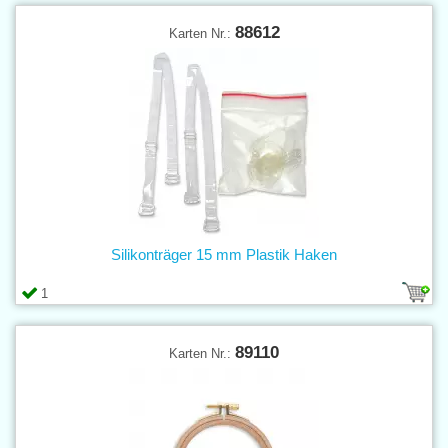
88612
Karten Nr.:
Silikonträger 15 mm Plastik Haken
1
89110
Karten Nr.: