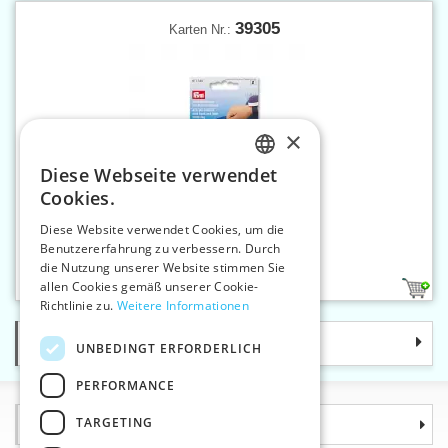
39305
Karten Nr.:
×
Diese Webseite verwendet
CZECH
Cookies.
SLOVAK
Diese Website verwendet Cookies, um die
Benutzererfahrung zu verbessern. Durch
ENGLISH
Armnadelkissen
die Nutzung unserer Website stimmen Sie
GERMAN
allen Cookies gemäß unserer Cookie-
1
Richtlinie zu.
Weitere Informationen
Kategorie
UNBEDINGT ERFORDERLICH
PERFORMANCE
TARGETING
Informationen