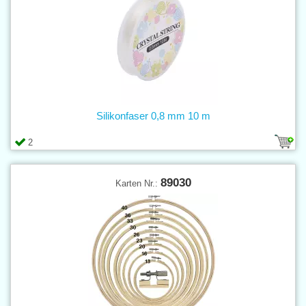
Silikonfaser 0,8 mm 10 m
2
89030
Karten Nr.: