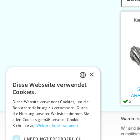
Kar
×
Diese Webseite verwendet
CZECH
S
Cookies.
ARR
SLOVAK
2
Diese Website verwendet Cookies, um die
Benutzererfahrung zu verbessern. Durch
ENGLISH
die Nutzung unserer Website stimmen Sie
Informationen
Warum so
GERMAN
allen Cookies gemäß unserer Cookie-
Richtlinie zu.
Weitere Informationen
Home
Wir sind d
europäisch
Kontakt
UNBEDINGT ERFORDERLICH