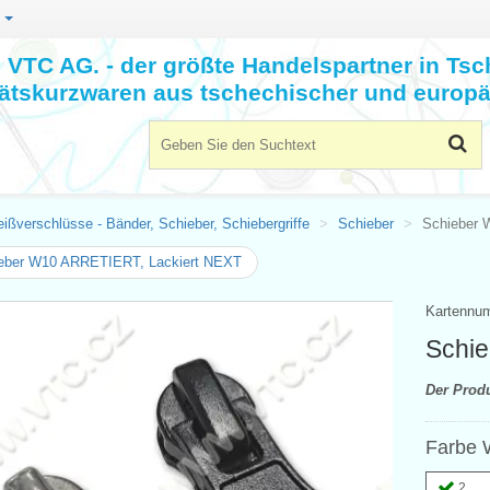
n
VTC AG. - der größte Handelspartner in Tsc
tätskurzwaren aus tschechischer und europä
ißverschlüsse - Bänder, Schieber, Schiebergriffe
Schieber
Schieber
eber W10 ARRETIERT, Lackiert NEXT
Kartennu
Schi
Der Prod
Farbe 
2