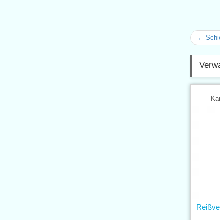
← Schi
Verwa
Kar
Reißve