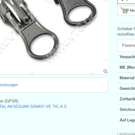
Meh
Schieber f
nickelfree
Parame
Verpackt
ME (Men
Material
fizierungen
Gewicht
Zolltar
ler (GPSR):
AL AKSESUAR SANAYI VE TIC.A.S
Strichc
Auf Lag
Lieblingsf