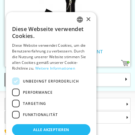
×
Diese Webseite verwendet
CZECH
Cookies.
SLOVAK
Diese Website verwendet Cookies, um die
Benutzererfahrung zu verbessern. Durch
ENGLISH
Reißverschlüsse P6MsNi 16cm NT
die Nutzung unserer Website stimmen Sie
GERMAN
allen Cookies gemäß unserer Cookie-
1
Richtlinie zu.
Weitere Informationen
Kategorie
UNBEDINGT ERFORDERLICH
PERFORMANCE
TARGETING
Informationen
FUNKTIONALITÄT
Warum sollten Sie gerade uns wählen?
ALLE AKZEPTIEREN
(+420) 585 051 217