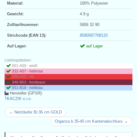
Material:
100% Polyester
Gewicht:
4.9 g
Zolltarifnummer:
5806 32 90
Strichcode (EAN 13):
8590587708120
Auf Lager:
auf Lager
Lieblingsfarben:
001-A00 - weiß
332-A07 - hellrosa
336-A32 - rot
348-B03 - bordeaux
551-B18 - hellblau
Hersteller (GPSR):
TKACZIK s.r.o.
← Netzläufer Br.36 cm GOLD
Organza b.35-40 cm Kantenabschluss →