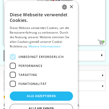
×
Diese Webseite verwendet
CZECH
Cookies.
SLOVAK
Diese Website verwendet Cookies, um die
Benutzererfahrung zu verbessern. Durch
ENGLISH
Sticken Stoff KA4 50x70 cm
die Nutzung unserer Website stimmen Sie
GERMAN
allen Cookies gemäß unserer Cookie-
1
Richtlinie zu.
Weitere Informationen
Kategorie
UNBEDINGT ERFORDERLICH
PERFORMANCE
TARGETING
Informationen
FUNKTIONALITÄT
Warum sollten Sie gerade uns wählen?
ALLE AKZEPTIEREN
(+420) 585 051 217
Plzeňská 868, 783 91 Uničov, Tschechische Republik
ALLE ABLEHNEN