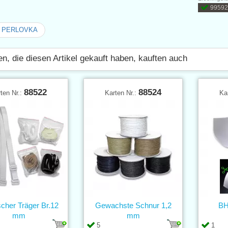
99592
n PERLOVKA
n, die diesen Artikel gekauft haben, kauften auch
88522
88524
ten Nr.:
Karten Nr.:
Ka
scher Träger Br.12
Gewachste Schnur 1,2
BH
mm
mm
5
1