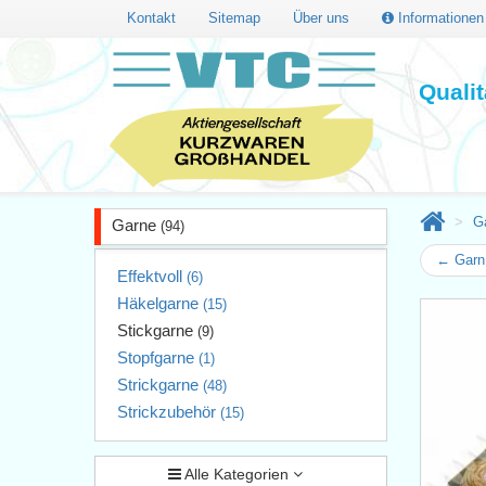
Kontakt
Sitemap
Über uns
Informatione
Quali
G
Garne
(94)
← Gar
Effektvoll
(6)
Häkelgarne
(15)
Stickgarne
(9)
Stopfgarne
(1)
Strickgarne
(48)
Strickzubehör
(15)
Alle Kategorien