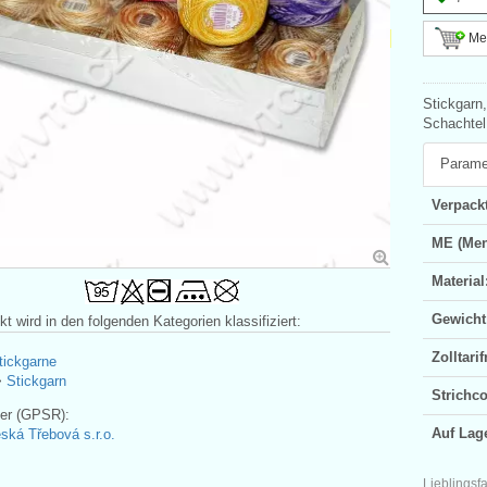
Meh
Stickgarn,
Schachtel
Parame
Verpackt
ME (Men
Material
Gewicht
t wird in den folgenden Kategorien klassifiziert:
Zolltar
tickgarne
>
Stickgarn
Strichc
ler (GPSR):
Auf Lag
ská Třebová s.r.o.
Lieblingsf