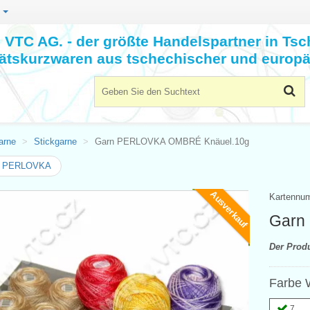
n
VTC AG. - der größte Handelspartner in Tsc
tätskurzwaren aus tschechischer und europä
arne
Stickgarne
Garn PERLOVKA OMBRÉ Knäuel.10g
n PERLOVKA
Ausverkauf
Kartennu
Garn
Der Prod
Farbe 
7