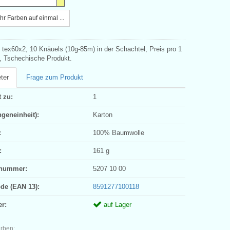
r Farben auf einmal ...
 tex60x2, 10 Knäuels (10g-85m) in der Schachtel, Preis pro 1
, Tschechische Produkt.
ter
Frage zum Produkt
 zu:
1
geneinheit):
Karton
:
100% Baumwolle
:
161 g
ifnummer:
5207 10 00
ode (EAN 13):
8591277100118
er:
auf Lager
arben: