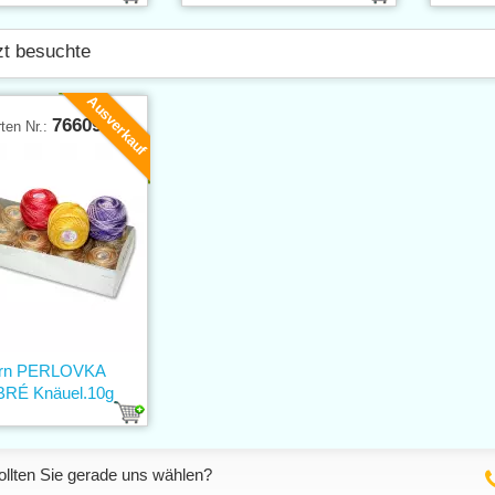
zt besuchte
Ausverkauf
76609
ten Nr.:
rn PERLOVKA
RÉ Knäuel.10g
llten Sie gerade uns wählen?