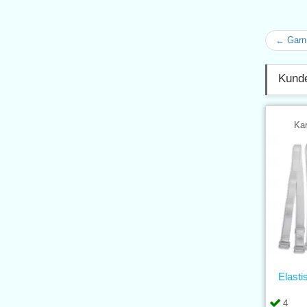
← Gar
Kunde
Kar
Elasti
4