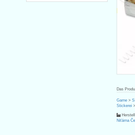
Das Produk
Garne
>
S
Stickerei
Herstel
Niťárna Če