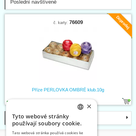
Poslední navštívené
Doprodej
76609
č. karty:
Příze PERLOVKA OMBRÉ klub.10g
7
×
Tyto webové stránky
Kategorie
CZECH
používají soubory cookie.
SLOVAK
Tato webová stránka používá cookies ke