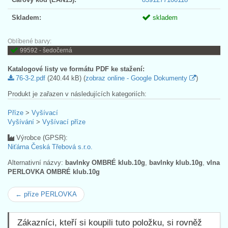
Skladem:
skladem
Oblíbené barvy:
99592 - šedočerná
Katalogové listy ve formátu PDF ke stažení:
76-3-2.pdf
(240.44 kB) (
zobraz online - Google Dokumenty
)
Produkt je zařazen v následujících kategoriích:
Příze
>
Vyšívací
Vyšívání
>
Vyšívací příze
Výrobce (GPSR):
Niťárna Česká Třebová s.r.o.
Alternativní názvy:
bavlnky OMBRÉ klub.10g
,
bavlnky klub.10g
,
vlna
PERLOVKA OMBRÉ klub.10g
← příze PERLOVKA
Zákazníci, kteří si koupili tuto položku, si rovněž