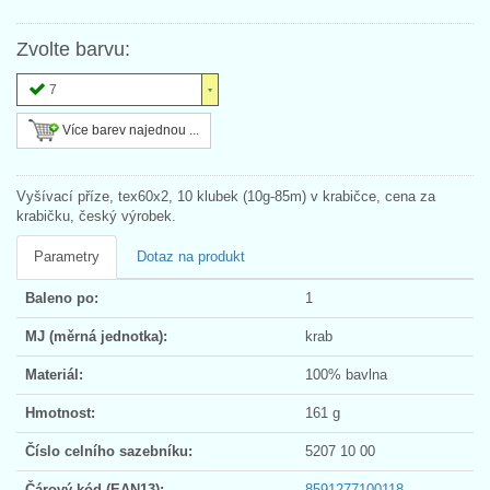
Zvolte barvu:
7
Více barev najednou ...
Vyšívací příze, tex60x2, 10 klubek (10g-85m) v krabičce, cena za
krabičku, český výrobek.
Parametry
Dotaz na produkt
Baleno po:
1
MJ (měrná jednotka):
krab
Materiál:
100% bavlna
Hmotnost:
161 g
Číslo celního sazebníku:
5207 10 00
Čárový kód (EAN13):
8591277100118