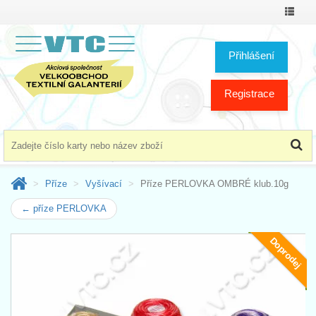
Přepno
menu
Přihlášení
Registrace
Příze
Vyšívací
Příze PERLOVKA OMBRÉ klub.10g
← příze PERLOVKA
Doprodej