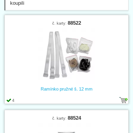
koupili
88522
č. karty:
Ramínko pružné š. 12 mm
4
88524
č. karty: