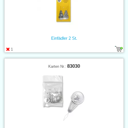
Einfädler 2 St.
1
83030
Karten Nr.: