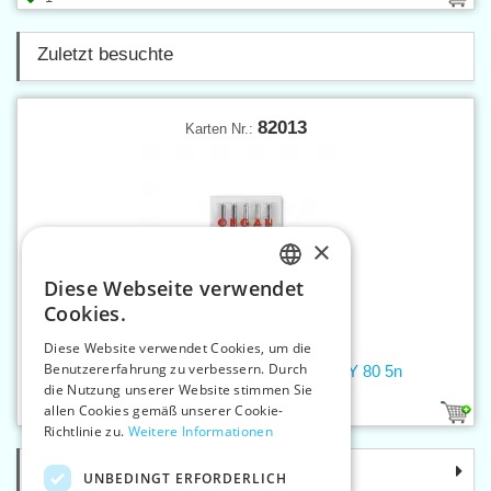
Zuletzt besuchte
82013
Karten Nr.:
×
Diese Webseite verwendet
CZECH
Cookies.
SLOVAK
Diese Website verwendet Cookies, um die
Benutzererfahrung zu verbessern. Durch
ENGLISH
Maschinennähnadeln 705 H JERSEY 80 5n
die Nutzung unserer Website stimmen Sie
GERMAN
allen Cookies gemäß unserer Cookie-
1
Richtlinie zu.
Weitere Informationen
Kategorie
UNBEDINGT ERFORDERLICH