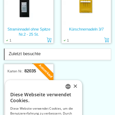
Straminnadel ohne Spitze
Kürschnernadeln 3/7
Nr.2 - 25 St.
Einlage in den Warenkorb
Ei
1
1
Zuletzt besuchte
Ausverkauf
82035
Karten Nr.:
×
Diese Webseite verwendet
CZECH
Cookies.
SLOVAK
Diese Website verwendet Cookies, um die
Benutzererfahrung zu verbessern. Durch
ENGLISH