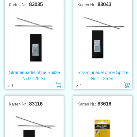
83035
83043
Karten Nr.:
Karten Nr.:
Straminnadel ohne Spitze
Straminnadel ohne Spitze
Nr.0 - 25 St.
Nr.1 - 25 St.
Einlage in den Warenkorb
Ei
1
1
83116
83616
Karten Nr.:
Karten Nr.: