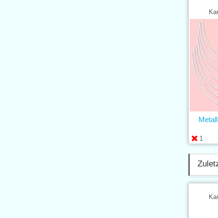
Kar
Metal
1
Zulet
Kar