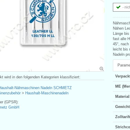
- nic
Nähmaschi
Nähen Led
Länge bis
fast alle 
45°, nach 
leicht bis
Nadeln pr
Parame
Verpackt
t wird in den folgenden Kategorien klassifiziert:
ME (Men
Haushalt-Nähmaschinen Nadeln SCHMETZ
inenzubehör
>
Haushalt-Maschinenadeln
Material
ler (GPSR):
Gewicht
hmetz GmbH
Zolltar
Strichc