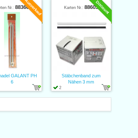
Ausverkauf
Discount
88360
88603
rten Nr.:
Karten Nr.:
knadel GALANT PH
Stäbchenband zum
6
Nähen 3 mm
2