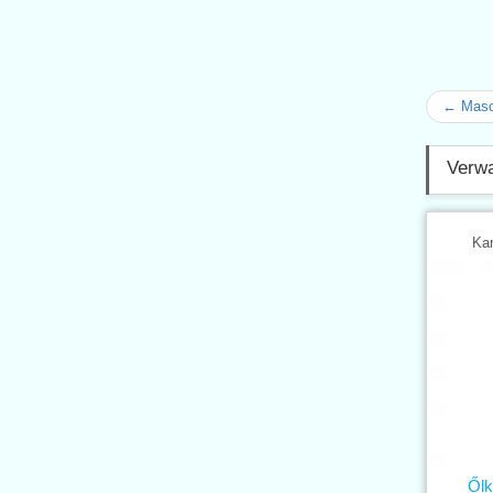
← Masc
Verwa
Kar
Őlk