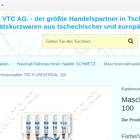
n
VTC AG. - der größte Handelspartner in Tsc
tätskurzwaren aus tschechischer und europä
adeln
Haushalt-Nähmaschinen Nadeln SCHMETZ
Maschinennähnadel
hinennadeln 705 H UNIVERSAL 110
Kartennu
Masc
100
Der Prod
Farbe/V