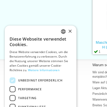
×
Diese Webseite verwendet
CZECH
Maschi
Cookies.
H 
SLOVAK
1
Diese Website verwendet Cookies, um die
Benutzererfahrung zu verbessern. Durch
ENGLISH
die Nutzung unserer Website stimmen Sie
Informationen
Warum so
GERMAN
allen Cookies gemäß unserer Cookie-
Richtlinie zu.
Weitere Informationen
Home
Wir sind d
europäisch
Kontakt
UNBEDINGT ERFORDERLICH
Ware auf 
Sitemap
Lager Akt
PERFORMANCE
Über uns
Persönlic
Geschäftsbedingungen
TARGETING
Warenvers
Bedingungen für den Schutz
personenbezogener Daten
Breites So
FUNKTIONALITÄT