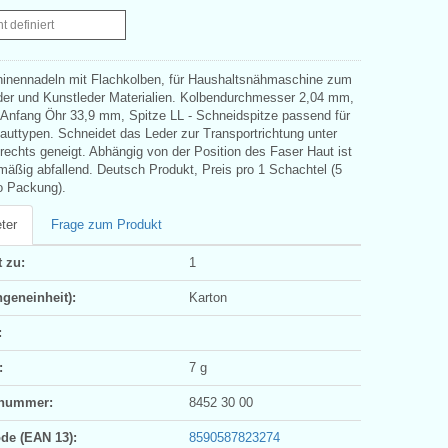
ht definiert
nennadeln mit Flachkolben, für Haushaltsnähmaschine zum
er und Kunstleder Materialien. Kolbendurchmesser 2,04 mm,
 Anfang Öhr 33,9 mm, Spitze LL - Schneidspitze passend für
Hauttypen. Schneidet das Leder zur Transportrichtung unter
rechts geneigt. Abhängig von der Position des Faser Haut ist
 mäßig abfallend. Deutsch Produkt, Preis pro 1 Schachtel (5
o Packung).
ter
Frage zum Produkt
 zu:
1
geneinheit):
Karton
:
:
7 g
ifnummer:
8452 30 00
ode (EAN 13):
8590587823274