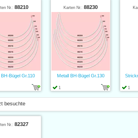
88210
88230
ten Nr.:
Karten Nr.:
Ka
l BH-Bügel Gr.110
Metall BH-Bügel Gr.130
Stric
1
1
zt besuchte
82327
ten Nr.: