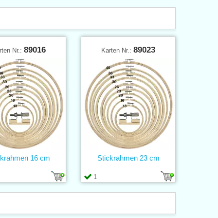
89016
89023
rten Nr.:
Karten Nr.:
ckrahmen 16 cm
Stickrahmen 23 cm
1