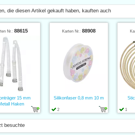
n, die diesen Artikel gekauft haben, kauften auch
88615
88908
ten Nr.:
Karten Nr.:
Ka
konträger 15 mm
Silikonfaser 0,8 mm 10 m
Sti
Metall Haken
2
1
zt besuchte