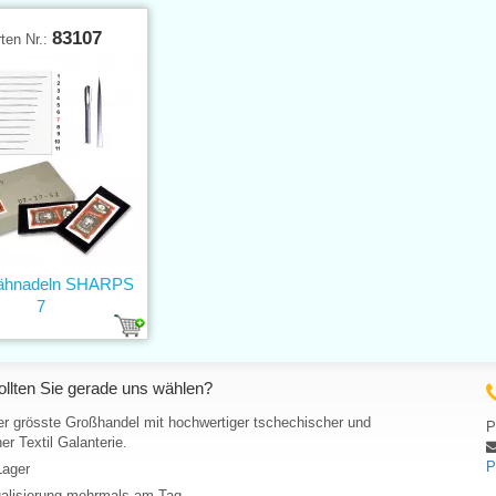
83107
ten Nr.:
ähnadeln SHARPS
7
llten Sie gerade uns wählen?
er grösste Großhandel mit hochwertiger tschechischer und
P
er Textil Galanterie.
P
Lager
ualisierung mehrmals am Tag