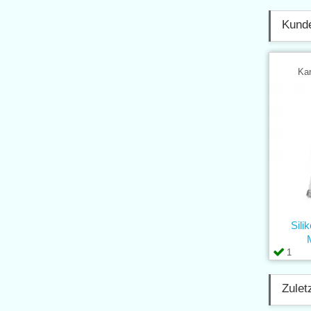
Kunde
Kar
Sili
1
Zulet