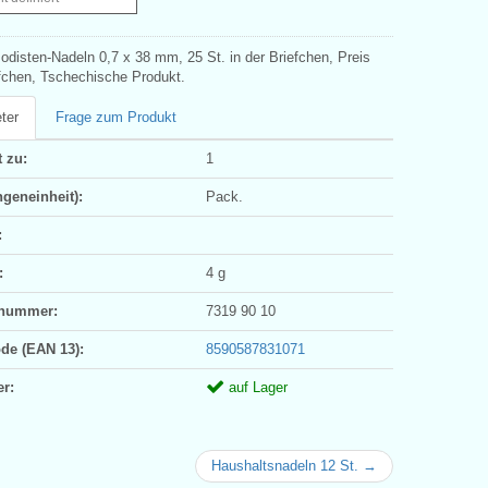
odisten-Nadeln 0,7 x 38 mm, 25 St. in der Briefchen, Preis
efchen, Tschechische Produkt.
ter
Frage zum Produkt
 zu:
1
geneinheit):
Pack.
:
:
4 g
ifnummer:
7319 90 10
ode (EAN 13):
8590587831071
er:
auf Lager
Haushaltsnadeln 12 St. →