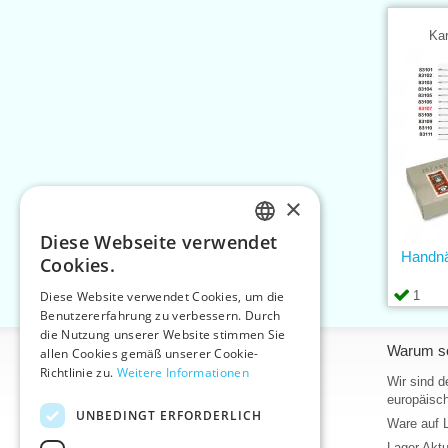
Kar
×
Diese Webseite verwendet
CZECH
Handn
Cookies.
SLOVAK
1
Diese Website verwendet Cookies, um die
Benutzererfahrung zu verbessern. Durch
ENGLISH
die Nutzung unserer Website stimmen Sie
Informationen
Warum so
GERMAN
allen Cookies gemäß unserer Cookie-
Richtlinie zu.
Weitere Informationen
Home
Wir sind d
europäisch
Kontakt
UNBEDINGT ERFORDERLICH
Ware auf 
Sitemap
Lager Akt