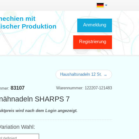
hechien mit
Anmeldung
ischer Produktion
Registrierung
Haushaltsnadeln 12 St. →
83107
Warennummer: 122207-121483
mmer:
nähnadeln SHARPS 7
uktpreis wird nach dem Login angezeigt.
ariation Wahl:
ht definiert