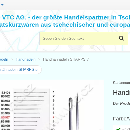
n
VTC AG. - der größte Handelspartner in Tsc
tätskurzwaren aus tschechischer und europä
adeln
Handnadeln
Handnähnadeln SHARPS 7
nähnadeln SHARPS 5
Kartennu
Hand
Der Prod
Farbe/V
- nic