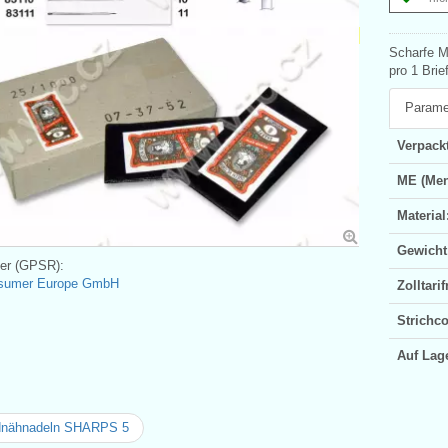
Scharfe M
pro 1 Bri
Parame
Verpackt
ME (Men
Material
Gewicht
ler (GPSR):
sumer Europe GmbH
Zolltar
Strichc
Auf Lag
nähnadeln SHARPS 5