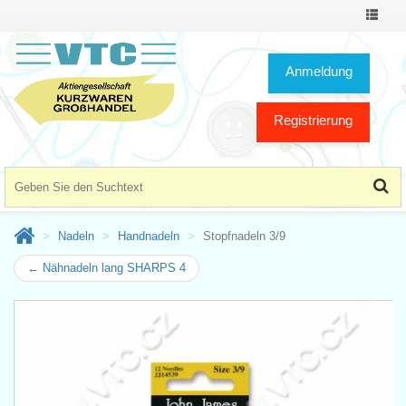
Toggle
Navigat
Anmeldung
Registrierung
Nadeln
Handnadeln
Stopfnadeln 3/9
← Nähnadeln lang SHARPS 4