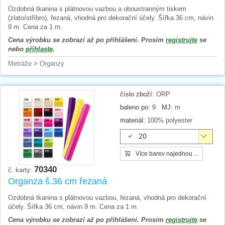
Ozdobná tkanina s plátnovou vazbou a oboustranným tiskem
(zlato/stříbro), řezaná, vhodná pro dekorační účely. Šířka 36 cm, návin
9 m. Cena za 1 m.
Cena výrobku se zobrazí až po přihlášení. Prosím
registrujte
se
nebo
přihlaste
.
Metráže
>
Organzy
číslo zboží:
ORP
baleno po:
9
MJ:
m
materiál:
100% polyester
20
Více barev najednou ...
70340
č. karty:
Organza š.36 cm řezaná
Ozdobná tkanina s plátnovou vazbou, řezaná, vhodná pro dekorační
účely. Šířka 36 cm, návin 9 m. Cena za 1 m.
Cena výrobku se zobrazí až po přihlášení. Prosím
registrujte
se