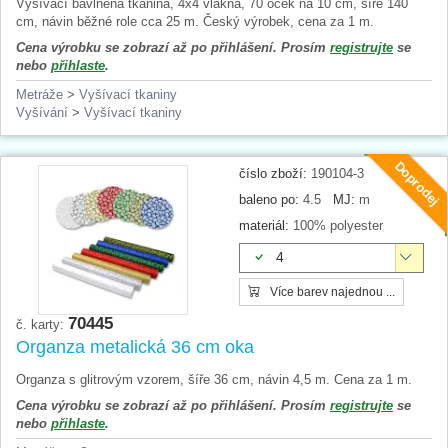
Vyšívací bavlněná tkanina, 4x4 vlákna, 70 oček na 10 cm, šíře 140
cm, návin běžné role cca 25 m. Český výrobek, cena za 1 m.
Cena výrobku se zobrazí až po přihlášení. Prosím
registrujte
se
nebo
přihlaste
.
Metráže
>
Vyšívací tkaniny
Vyšívání
>
Vyšívací tkaniny
Doprodej
číslo zboží:
190104-3
baleno po:
4.5
MJ:
m
materiál:
100% polyester
4
Více barev najednou ...
70445
č. karty:
Organza metalická 36 cm oka
Organza s glitrovým vzorem, šíře 36 cm, návin 4,5 m. Cena za 1 m.
Cena výrobku se zobrazí až po přihlášení. Prosím
registrujte
se
nebo
přihlaste
.