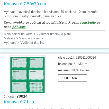
Kanava č.7 50x70 cm
Vyšívací bavlněná tkanina, 4x4 vlákna, 70 oček na 10 cm, rozměr
50x70 cm. Český výrobek, cena za 1 ks.
Cena výrobku se zobrazí až po přihlášení. Prosím
registrujte
se
nebo
přihlaste
.
Malá balení na kartě
>
Vyšívací tkaniny a plstě
Metráže
>
Vyšívací tkaniny
Vyšívání
>
Vyšívací tkaniny
číslo zboží:
520911006014
baleno po:
5
MJ:
m
materiál:
100% bavlna
001 - bílá
70014
č. karty:
Kanava č.7 bílá