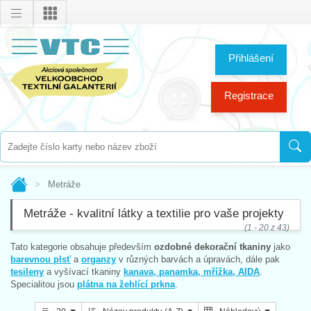
Přihlášení
Registrace
Metráže
Metráže - kvalitní látky a textilie pro vaše projekty
(1 - 20 z 43)
Tato kategorie obsahuje především
ozdobné dekorační tkaniny
jako
barevnou plsť
a
organzy
v různých barvách a úpravách, dále pak
tesileny
a vyšívací tkaniny
kanava, panamka, mřížka, AIDA
.
Specialitou jsou
plátna na žehlící prkna
.