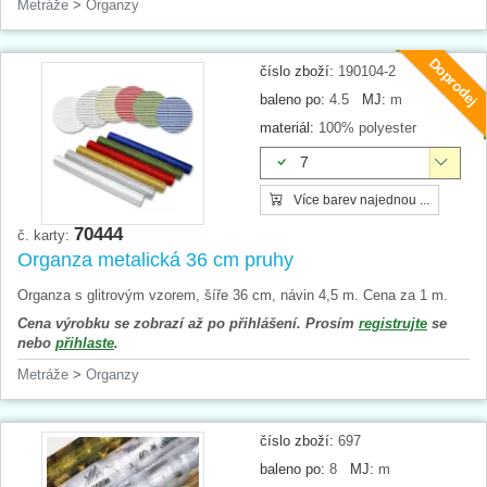
Metráže
>
Organzy
Doprodej
číslo zboží:
190104-2
baleno po:
4.5
MJ:
m
materiál:
100% polyester
7
Více barev najednou ...
70444
č. karty:
Organza metalická 36 cm pruhy
Organza s glitrovým vzorem, šíře 36 cm, návin 4,5 m. Cena za 1 m.
Cena výrobku se zobrazí až po přihlášení. Prosím
registrujte
se
nebo
přihlaste
.
Metráže
>
Organzy
číslo zboží:
697
baleno po:
8
MJ:
m