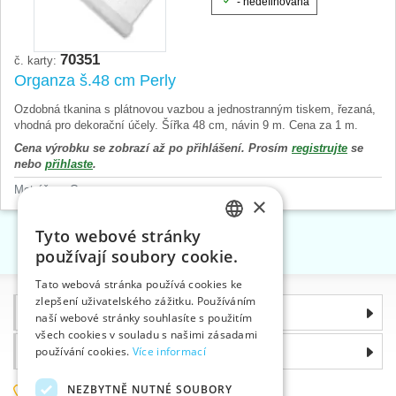
- nedefinována
70351
č. karty:
Organza š.48 cm Perly
Ozdobná tkanina s plátnovou vazbou a jednostranným tiskem, řezaná,
vhodná pro dekorační účely. Šířka 48 cm, návin 9 m. Cena za 1 m.
Cena výrobku se zobrazí až po přihlášení. Prosím
registrujte
se
nebo
přihlaste
.
Metráže
>
Organzy
×
Tyto webové stránky
«
1
2
3
»
CZECH
používají soubory cookie.
SLOVAK
Tato webová stránka používá cookies ke
zlepšení uživatelského zážitku. Používáním
ENGLISH
Informace
naší webové stránky souhlasíte s použitím
GERMAN
všech cookies v souladu s našimi zásadami
Proč si zvolit právě nás
používání cookies.
Více informací
NEZBYTNĚ NUTNÉ SOUBORY
585 051 217