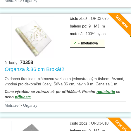
Metráže
>
Organzy
Doprodej
číslo zboží:
ORD3-079
baleno po:
9
MJ:
m
materiál:
100% nylon
- smetanová
70358
č. karty:
Organza š.36 cm Brokát2
Ozdobná tkanina s plátnovou vazbou a jednostranným tiskem, řezaná,
vhodná pro dekorační účely. Šířka 36 cm, návin 9 m. Cena za 1 m.
Cena výrobku se zobrazí až po přihlášení. Prosím
registrujte
se
nebo
přihlaste
.
Metráže
>
Organzy
Doprodej
číslo zboží:
ORD3-010
baleno po:
9
MJ:
m