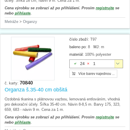
účely. Šířka 16 cm, návin 9 m. Cena za 1 m.
Cena výrobku se zobrazí až po přihlášení. Prosím
registrujte
se
nebo
přihlaste
.
Metráže
>
Organzy
číslo zboží:
T97
baleno po:
8
MJ:
m
materiál:
100% polyester
24
1
Více barev najednou ...
70840
č. karty:
Organza š.35-40 cm obšitá
Ozdobná tkanina s plátnovou vazbou, lemovaná entlováním, vhodná
pro dekorační účely. Šířka 35-40 cm. Návin 8-8,5 m. Barvy 175, 323,
659, 683 - návin 9 m. Cena za 1 m.
Cena výrobku se zobrazí až po přihlášení. Prosím
registrujte
se
nebo
přihlaste
.