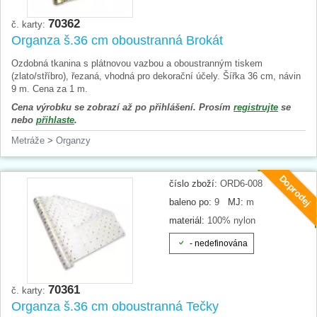
70362
č. karty:
Organza š.36 cm oboustranná Brokát
Ozdobná tkanina s plátnovou vazbou a oboustranným tiskem
(zlato/stříbro), řezaná, vhodná pro dekorační účely. Šířka 36 cm, návin
9 m. Cena za 1 m.
Cena výrobku se zobrazí až po přihlášení. Prosím
registrujte
se
nebo
přihlaste
.
Metráže
>
Organzy
Doprodej
číslo zboží:
ORD6-008
baleno po:
9
MJ:
m
materiál:
100% nylon
- nedefinována
70361
č. karty:
Organza š.36 cm oboustranná Tečky