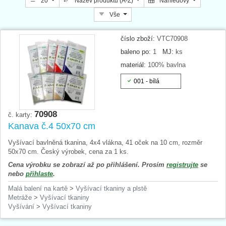
20
Název produktu (A-Z)
Náhledový
Vše
číslo zboží:
VTC70908
baleno po:
1
MJ:
ks
materiál:
100% bavlna
001 - bílá
70908
č. karty:
Kanava č.4 50x70 cm
Vyšívací bavlněná tkanina, 4x4 vlákna, 41 oček na 10 cm, rozměr
50x70 cm. Český výrobek, cena za 1 ks.
Cena výrobku se zobrazí až po přihlášení. Prosím
registrujte
se
nebo
přihlaste
.
Malá balení na kartě
>
Vyšívací tkaniny a plstě
Metráže
>
Vyšívací tkaniny
Vyšívání
>
Vyšívací tkaniny