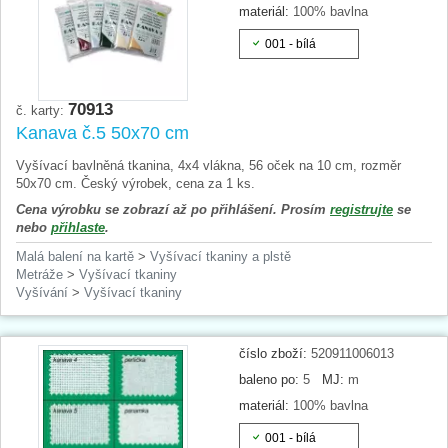
materiál:
100% bavlna
001 - bílá
70913
č. karty:
Kanava č.5 50x70 cm
Vyšívací bavlněná tkanina, 4x4 vlákna, 56 oček na 10 cm, rozměr
50x70 cm. Český výrobek, cena za 1 ks.
Cena výrobku se zobrazí až po přihlášení. Prosím
registrujte
se
nebo
přihlaste
.
Malá balení na kartě
>
Vyšívací tkaniny a plstě
Metráže
>
Vyšívací tkaniny
Vyšívání
>
Vyšívací tkaniny
číslo zboží:
520911006013
baleno po:
5
MJ:
m
materiál:
100% bavlna
001 - bílá