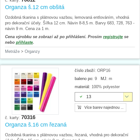
č. karty:
Organza š.12 cm obšitá
Ozdobná tkanina s plátnovou vazbou, lemovaná entlováním, vhodná
pro dekorační účely. Šířka 12 cm. Návin 8-8,5 m. Barvy 683, 728, 763 -
návin 9 m. Cena za 1 m.
Cena výrobku se zobrazí až po přihlášení. Prosím
registrujte
se
nebo
přihlaste
.
Metráže
>
Organzy
číslo zboží:
ORP16
baleno po:
9
MJ:
m
materiál:
100% polyester
13
Více barev najednou ...
70316
č. karty:
Organza š.16 cm řezaná
Ozdobná tkanina s plátnovou vazbou, řezaná, vhodná pro dekorační