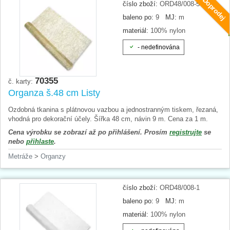
Doprodej
číslo zboží:
ORD48/008-5
baleno po:
9
MJ:
m
materiál:
100% nylon
- nedefinována
70355
č. karty:
Organza š.48 cm Listy
Ozdobná tkanina s plátnovou vazbou a jednostranným tiskem, řezaná,
vhodná pro dekorační účely. Šířka 48 cm, návin 9 m. Cena za 1 m.
Cena výrobku se zobrazí až po přihlášení. Prosím
registrujte
se
nebo
přihlaste
.
Metráže
>
Organzy
číslo zboží:
ORD48/008-1
baleno po:
9
MJ:
m
materiál:
100% nylon