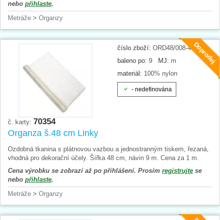
nebo
přihlaste
.
Metráže
>
Organzy
Doprodej
číslo zboží:
ORD48/008-4
baleno po:
9
MJ:
m
materiál:
100% nylon
- nedefinována
70354
č. karty:
Organza š.48 cm Linky
Ozdobná tkanina s plátnovou vazbou a jednostranným tiskem, řezaná,
vhodná pro dekorační účely. Šířka 48 cm, návin 9 m. Cena za 1 m.
Cena výrobku se zobrazí až po přihlášení. Prosím
registrujte
se
nebo
přihlaste
.
Metráže
>
Organzy