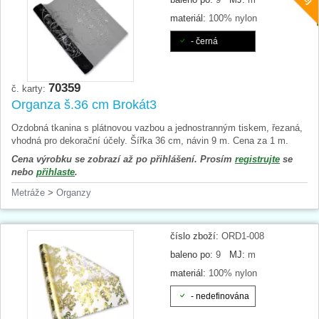
materiál:
100% nylon
- černá
70359
č. karty:
Organza š.36 cm Brokát3
Ozdobná tkanina s plátnovou vazbou a jednostranným tiskem, řezaná,
vhodná pro dekorační účely. Šířka 36 cm, návin 9 m. Cena za 1 m.
Cena výrobku se zobrazí až po přihlášení. Prosím
registrujte
se
nebo
přihlaste
.
Metráže
>
Organzy
číslo zboží:
ORD1-008
baleno po:
9
MJ:
m
materiál:
100% nylon
- nedefinována