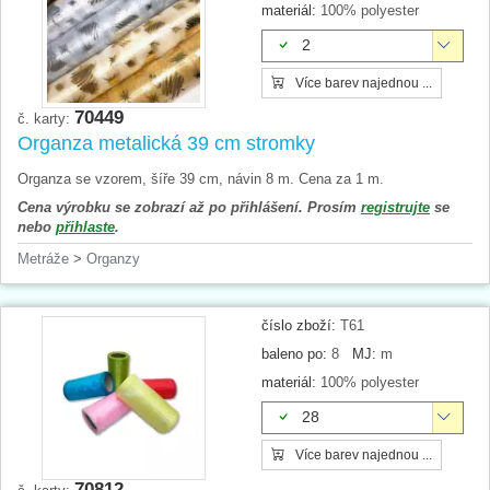
materiál:
100% polyester
2
Více barev najednou ...
70449
č. karty:
Organza metalická 39 cm stromky
Organza se vzorem, šíře 39 cm, návin 8 m. Cena za 1 m.
Cena výrobku se zobrazí až po přihlášení. Prosím
registrujte
se
nebo
přihlaste
.
Metráže
>
Organzy
číslo zboží:
T61
baleno po:
8
MJ:
m
materiál:
100% polyester
28
Více barev najednou ...
70812