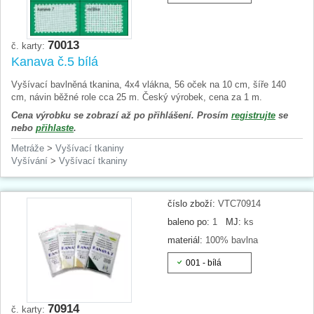
70013
č. karty:
Kanava č.5 bílá
Vyšívací bavlněná tkanina, 4x4 vlákna, 56 oček na 10 cm, šíře 140
cm, návin běžné role cca 25 m. Český výrobek, cena za 1 m.
Cena výrobku se zobrazí až po přihlášení. Prosím
registrujte
se
nebo
přihlaste
.
Metráže
>
Vyšívací tkaniny
Vyšívání
>
Vyšívací tkaniny
číslo zboží:
VTC70914
baleno po:
1
MJ:
ks
materiál:
100% bavlna
001 - bílá
70914
č. karty: