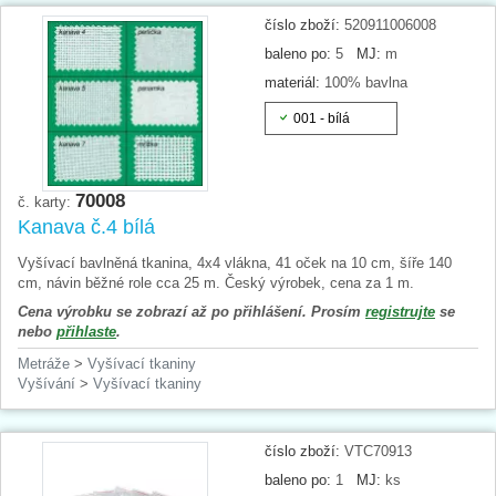
číslo zboží:
520911006008
baleno po:
5
MJ:
m
materiál:
100% bavlna
001 - bílá
70008
č. karty:
Kanava č.4 bílá
Vyšívací bavlněná tkanina, 4x4 vlákna, 41 oček na 10 cm, šíře 140
cm, návin běžné role cca 25 m. Český výrobek, cena za 1 m.
Cena výrobku se zobrazí až po přihlášení. Prosím
registrujte
se
nebo
přihlaste
.
Metráže
>
Vyšívací tkaniny
Vyšívání
>
Vyšívací tkaniny
číslo zboží:
VTC70913
baleno po:
1
MJ:
ks