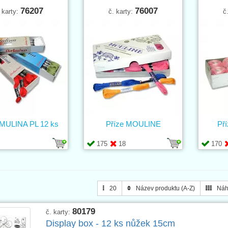
76207
76007
 karty:
č. karty:
č
 MULINA PL 12 ks
Příze MOULINE
Př
175
18
170
20
Název produktu (A-Z)
Náh
80179
č. karty:
Display box - 12 ks nůžek 15cm