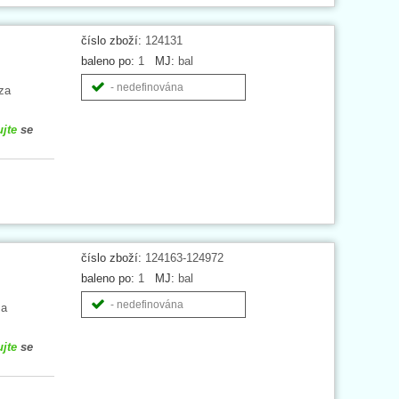
číslo zboží:
124131
baleno po:
1
MJ:
bal
- nedefinována
za
ujte
se
číslo zboží:
124163-124972
baleno po:
1
MJ:
bal
- nedefinována
za
ujte
se