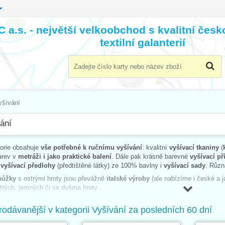
 a.s. - největší velkoobchod s kvalitní čes
textilní galanterií
yšívání
ání
gorie obsahuje
vše potřebné k ručnímu vyšívání
: kvalitní
vyšívací tkaniny
(
arev v
metráži i jako praktické balení
. Dále pak krásně barevné
vyšívací př
,
vyšívací předlohy
(předtištěné látky) ze 100% bavlny i
vyšívací sady
. Různ
nůžky
s ostrými hroty jsou převážně
italské výroby
(ale nabízíme i české a 
trých, jemných či se dvěma hroty.
ak usnadní velmi kvalitní
dřevěné kroužky na vyšívání
s mosazným kováním
rodávanější v kategorii Vyšívání za posledních 60 dní
světlením nebo bez.