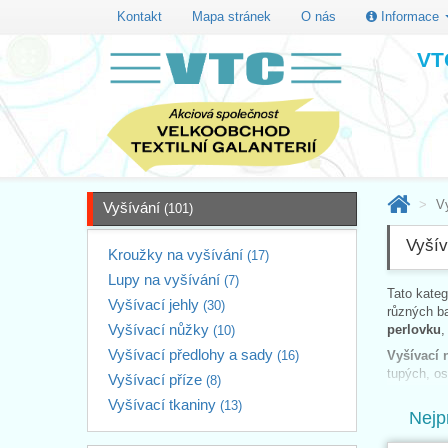
Kontakt
Mapa stránek
O nás
Informace
VTC
V
Vyšívání
(101)
Vyšív
Kroužky na vyšívání
(17)
Lupy na vyšívání
(7)
Tato kate
Vyšívací jehly
(30)
různých b
Vyšívací nůžky
perlovku
(10)
Vyšívací předlohy a sady
(16)
Vyšívací 
tupých, os
Vyšívací příze
(8)
Vyšívání p
Vyšívací tkaniny
(13)
Nejp
vybrat s o