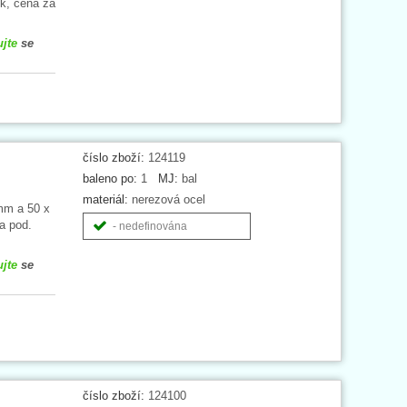
ek, cena za
ujte
se
číslo zboží:
124119
baleno po:
1
MJ:
bal
materiál:
nerezová ocel
 mm a 50 x
a pod.
- nedefinována
ujte
se
číslo zboží:
124100