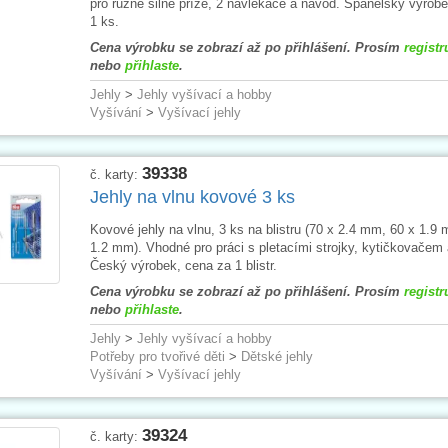
pro různě silné příze, 2 navlékače a návod. Španělský výrob
1 ks.
Cena výrobku se zobrazí až po přihlášení. Prosím
registr
nebo
přihlaste
.
Jehly
>
Jehly vyšívací a hobby
Vyšívání
>
Vyšívací jehly
39338
č. karty:
Jehly na vlnu kovové 3 ks
Kovové jehly na vlnu, 3 ks na blistru (70 x 2.4 mm, 60 x 1.9
1.2 mm). Vhodné pro práci s pletacími strojky, kytičkovačem 
Český výrobek, cena za 1 blistr.
Cena výrobku se zobrazí až po přihlášení. Prosím
registr
nebo
přihlaste
.
Jehly
>
Jehly vyšívací a hobby
Potřeby pro tvořivé děti
>
Dětské jehly
Vyšívání
>
Vyšívací jehly
39324
č. karty: