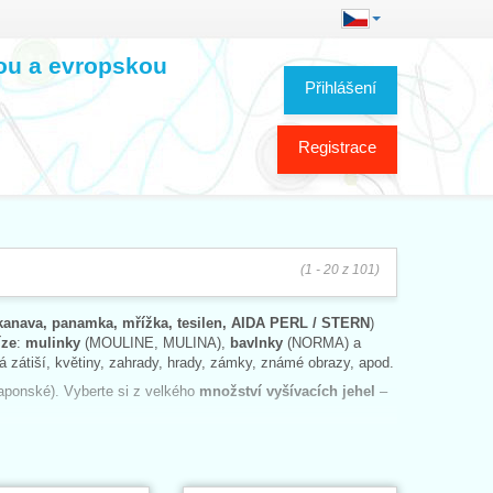
kou a evropskou
Přihlášení
Registrace
(1 - 20 z 101)
kanava, panamka, mřížka, tesilen, AIDA PERL / STERN
)
íze
:
mulinky
(MOULINE, MULINA),
bavlnky
(NORMA) a
á zátiší, květiny, zahrady, hrady, zámky, známé obrazy, apod.
japonské). Vyberte si z velkého
množství vyšívacích jehel
–
 nebo plastové oválné rámečky.
Stolní lupy
si můžete si