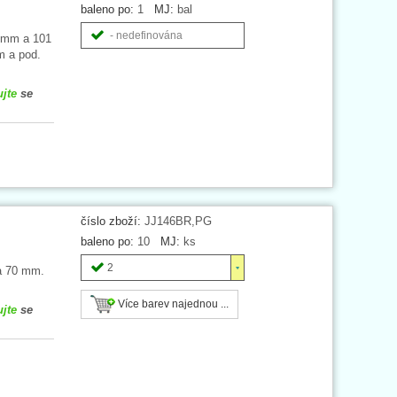
baleno po:
1
MJ:
bal
- nedefinována
6 mm a 101
m a pod.
ujte
se
číslo zboží:
JJ146BR,PG
baleno po:
10
MJ:
ks
2
ka 70 mm.
Více barev najednou ...
ujte
se