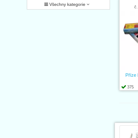
Všechny kategorie
č.
Příze
375