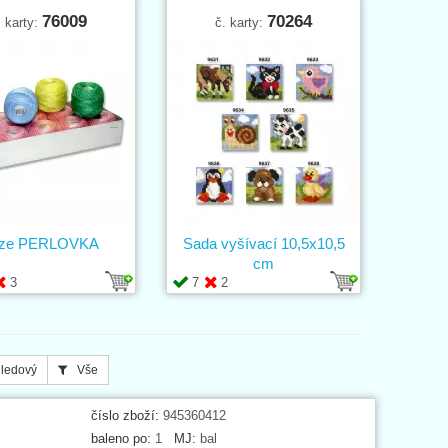
76009
70264
. karty:
č. karty:
íze PERLOVKA
Sada vyšívací 10,5x10,5
cm
3
7
2
ledový
Vše
číslo zboží:
945360412
baleno po:
1
MJ:
bal