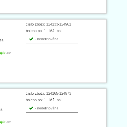
číslo zboží:
124133-124961
baleno po:
1
MJ:
bal
- nedefinována
za
ujte
se
číslo zboží:
124165-124973
baleno po:
1
MJ:
bal
- nedefinována
za
ujte
se