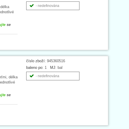
- nedefinována
 délka
ednotlivé
ujte
se
číslo zboží:
945360516
baleno po:
1
MJ:
bal
- nedefinována
ťmi, délka
ednotlivé
ujte
se