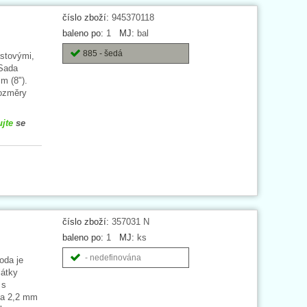
číslo zboží:
945370118
baleno po:
1
MJ:
bal
885 - šedá
astovými,
 Sada
m (8").
Rozměry
ujte
se
číslo zboží:
357031 N
baleno po:
1
MJ:
ks
- nedefinována
oda je
látky
 s
m a 2,2 mm