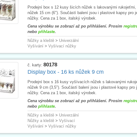
Prodejní box s 12 kusy šicích nůžek s lakovanými rukojeťmi,
nůžek 15 cm (6"). Součástí balení jsou i plastové kapsy pro j
nůžky. Cena za 1 box, italský výrobek.
Cena výrobku se zobrazí až po přihlášení. Prosím
registr
nebo
přihlaste
.
Nůžky a kleště
>
Univerzální
Vyšívání
>
Vyšívací nůžky
80178
č. karty:
Display box - 16 ks nůžek 9 cm
Prodejní box s 16 kusy vyšívacích nůžek s lakovanými rukoje
nůžek 9 cm (3,5"). Součástí balení jsou i plastové kapsy pro j
nůžky. Cena za 1 box, italský výrobek.
Cena výrobku se zobrazí až po přihlášení. Prosím
registr
nebo
přihlaste
.
Nůžky a kleště
>
Univerzální
Nůžky a kleště
>
Vyšívací
Vyšívání
>
Vyšívací nůžky