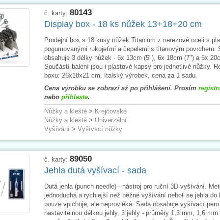
80143
č. karty:
Display box - 18 ks nůžek 13+18+20 cm
Prodejní box s 18 kusy nůžek Titanium z nerezové oceli s pl
pogumovanými rukojeťmi a čepelemi s titanovým povrchem.
obsahuje 3 délky nůžek - 6x 13cm (5"), 6x 18cm (7") a 6x 20c
Součástí balení jsou i plastové kapsy pro jednotlivé nůžky. 
boxu: 26x18x21 cm. Italský výrobek, cena za 1 sadu.
Cena výrobku se zobrazí až po přihlášení. Prosím
registr
nebo
přihlaste
.
Nůžky a kleště
>
Krejčovské
Nůžky a kleště
>
Univerzální
Vyšívání
>
Vyšívací nůžky
89050
č. karty:
Jehla dutá vyšívací - sada
Dutá jehla (punch needle) - nástroj pro ruční 3D vyšívání. Met
jednoduchá a rychlejší než běžné vyšívání neboť se jehla do 
pouze vpichuje, ale neprovléká. Sada obsahuje vyšívací pero
nastavitelnou délkou jehly, 3 jehly - průměry 1,3 mm, 1,6 m